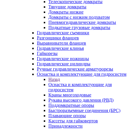
Телескопические домкраты
Тянущие домкраты
Домкраты низкие
Домкраты с низким подхватом
Пневмогидравлические домкраты
Подкатные грузовые домкраты
Гидравлические съемники
Разгонщики фланцев
Выравниватели фланцев
Гидравлические клинья
Гайкорезы
Гидравлические ножницы
Гидравлические цилиндры
Ручные гидравлические арматурорезы
Оснастка и комплектующие для гидросистем
Назад
Оснастка и комплектующие для
гидросистем
Краны многоходовые
Рукава высокого давления (РВД)
Поддомкратные опоры
Быстроразъемные соединения (БРС)
Плавающие опоры
Кассеты для гайковертов
Принадлежности