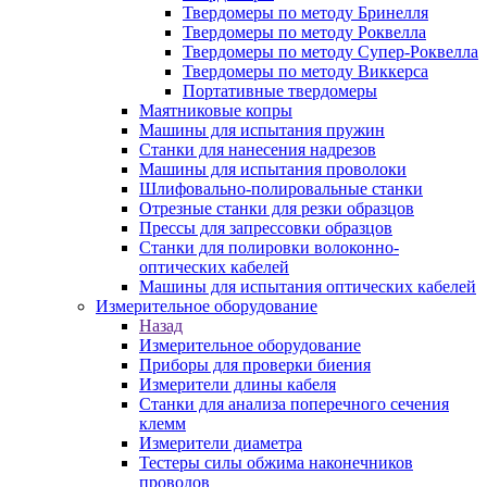
Твердомеры по методу Бринелля
Твердомеры по методу Роквелла
Твердомеры по методу Супер-Роквелла
Твердомеры по методу Виккерса
Портативные твердомеры
Маятниковые копры
Машины для испытания пружин
Станки для нанесения надрезов
Машины для испытания проволоки
Шлифовально-полировальные станки
Отрезные станки для резки образцов
Прессы для запрессовки образцов
Станки для полировки волоконно-
оптических кабелей
Машины для испытания оптических кабелей
Измерительное оборудование
Назад
Измерительное оборудование
Приборы для проверки биения
Измерители длины кабеля
Станки для анализа поперечного сечения
клемм
Измерители диаметра
Тестеры силы обжима наконечников
проводов