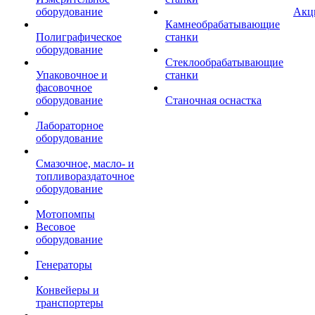
оборудование
Акц
Камнеобрабатывающие
Полиграфическое
станки
оборудование
Стеклообрабатывающие
Упаковочное и
станки
фасовочное
оборудование
Станочная оснастка
Лабораторное
оборудование
Смазочное, масло- и
топливораздаточное
оборудование
Мотопомпы
Весовое
оборудование
Генераторы
Конвейеры и
транспортеры