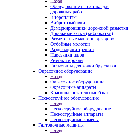
Назад
Оборудование и техника для
дорожных работ
Виброплиты
Вибротрамбовки
Демаркировщики дорожной разметки
Дорожные катки (виброкатки)
Разметочные машины для дорог
Отбойные молотки
Раздельщики трещин
Нарезчики швов
Резчики кровли
Гильотины для колки брусчатки
Окрасочное оборудование
Назад
Окрасочное оборудование
Окрасочные аппараты
Красконагнетательные баки
Пескоструйное оборудование
Назад
Пескоструйное оборудование
Пескоструйные аппараты
Пескоструйные камеры
Галтовочные машины
Назад