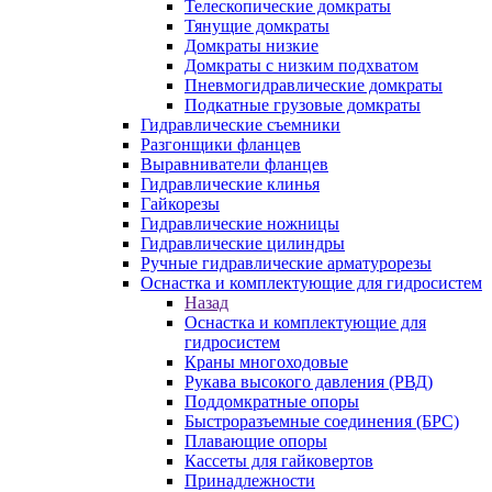
Телескопические домкраты
Тянущие домкраты
Домкраты низкие
Домкраты с низким подхватом
Пневмогидравлические домкраты
Подкатные грузовые домкраты
Гидравлические съемники
Разгонщики фланцев
Выравниватели фланцев
Гидравлические клинья
Гайкорезы
Гидравлические ножницы
Гидравлические цилиндры
Ручные гидравлические арматурорезы
Оснастка и комплектующие для гидросистем
Назад
Оснастка и комплектующие для
гидросистем
Краны многоходовые
Рукава высокого давления (РВД)
Поддомкратные опоры
Быстроразъемные соединения (БРС)
Плавающие опоры
Кассеты для гайковертов
Принадлежности