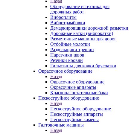
Назад
Оборудование и техника для
дорожных работ
Виброплиты
Вибротрамбовки
Демаркировщики дорожной разметки
Дорожные катки (виброкатки)
Разметочные машины для дорог
Отбойные молотки
Раздельщики трещин
Нарезчики швов
Резчики кровли
Гильотины для колки брусчатки
Окрасочное оборудование
Назад
Окрасочное оборудование
Окрасочные аппараты
Красконагнетательные баки
Пескоструйное оборудование
Назад
Пескоструйное оборудование
Пескоструйные аппараты
Пескоструйные камеры
Галтовочные машины
Назад