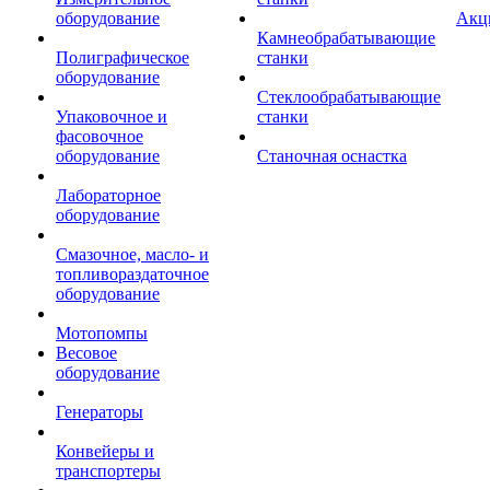
оборудование
Акц
Камнеобрабатывающие
Полиграфическое
станки
оборудование
Стеклообрабатывающие
Упаковочное и
станки
фасовочное
оборудование
Станочная оснастка
Лабораторное
оборудование
Смазочное, масло- и
топливораздаточное
оборудование
Мотопомпы
Весовое
оборудование
Генераторы
Конвейеры и
транспортеры