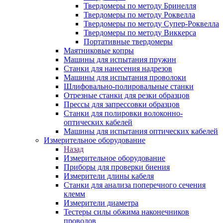
Твердомеры по методу Бринелля
Твердомеры по методу Роквелла
Твердомеры по методу Супер-Роквелла
Твердомеры по методу Виккерса
Портативные твердомеры
Маятниковые копры
Машины для испытания пружин
Станки для нанесения надрезов
Машины для испытания проволоки
Шлифовально-полировальные станки
Отрезные станки для резки образцов
Прессы для запрессовки образцов
Станки для полировки волоконно-
оптических кабелей
Машины для испытания оптических кабелей
Измерительное оборудование
Назад
Измерительное оборудование
Приборы для проверки биения
Измерители длины кабеля
Станки для анализа поперечного сечения
клемм
Измерители диаметра
Тестеры силы обжима наконечников
проводов