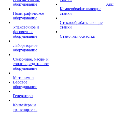
оборудование
Акц
Камнеобрабатывающие
Полиграфическое
станки
оборудование
Стеклообрабатывающие
Упаковочное и
станки
фасовочное
оборудование
Станочная оснастка
Лабораторное
оборудование
Смазочное, масло- и
топливораздаточное
оборудование
Мотопомпы
Весовое
оборудование
Генераторы
Конвейеры и
транспортеры