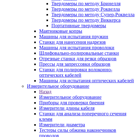
Твердомеры по методу Бринелля
Твердомеры по методу Роквелла
Твердомеры по методу Супер-Роквелла
Твердомеры по методу Виккерса
Портативные твердомеры
Маятниковые копры
Машины для испытания пружин
Станки для нанесения надрезов
Машины для испытания проволоки
Шлифовально-полировальные станки
Отрезные станки для резки образцов
Прессы для запрессовки образцов
Станки для полировки волоконно-
оптических кабелей
Машины для испытания оптических кабелей
Измерительное оборудование
Назад
Измерительное оборудование
Приборы для проверки биения
Измерители длины кабеля
Станки для анализа поперечного сечения
клемм
Измерители диаметра
Тестеры силы обжима наконечников
проводов