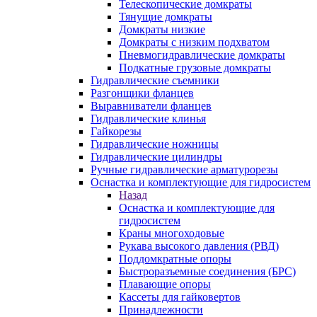
Телескопические домкраты
Тянущие домкраты
Домкраты низкие
Домкраты с низким подхватом
Пневмогидравлические домкраты
Подкатные грузовые домкраты
Гидравлические съемники
Разгонщики фланцев
Выравниватели фланцев
Гидравлические клинья
Гайкорезы
Гидравлические ножницы
Гидравлические цилиндры
Ручные гидравлические арматурорезы
Оснастка и комплектующие для гидросистем
Назад
Оснастка и комплектующие для
гидросистем
Краны многоходовые
Рукава высокого давления (РВД)
Поддомкратные опоры
Быстроразъемные соединения (БРС)
Плавающие опоры
Кассеты для гайковертов
Принадлежности