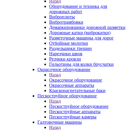
Назад
Оборудование и техника для
дорожных работ
Виброплиты
Вибротрамбовки
Демаркировщики дорожной разметки
Дорожные катки (виброкатки)
Разметочные машины для дорог
Отбойные молотки
Раздельщики трещин
Нарезчики швов
Резчики кровли
Гильотины для колки брусчатки
Окрасочное оборудование
Назад
Окрасочное оборудование
Окрасочные аппараты
Красконагнетательные баки
Пескоструйное оборудование
Назад
Пескоструйное оборудование
Пескоструйные аппараты
Пескоструйные камеры
Галтовочные машины
Назад