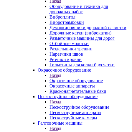
Назад
Оборудование и техника для
дорожных работ
Виброплиты
Вибротрамбовки
Демаркировщики дорожной разметки
Дорожные катки (виброкатки)
Разметочные машины для дорог
Отбойные молотки
Раздельщики трещин
Нарезчики швов
Резчики кровли
Гильотины для колки брусчатки
Окрасочное оборудование
Назад
Окрасочное оборудование
Окрасочные аппараты
Красконагнетательные баки
Пескоструйное оборудование
Назад
Пескоструйное оборудование
Пескоструйные аппараты
Пескоструйные камеры
Галтовочные машины
Назад