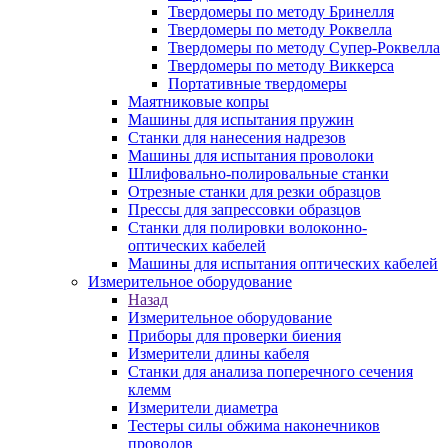
Твердомеры по методу Бринелля
Твердомеры по методу Роквелла
Твердомеры по методу Супер-Роквелла
Твердомеры по методу Виккерса
Портативные твердомеры
Маятниковые копры
Машины для испытания пружин
Станки для нанесения надрезов
Машины для испытания проволоки
Шлифовально-полировальные станки
Отрезные станки для резки образцов
Прессы для запрессовки образцов
Станки для полировки волоконно-
оптических кабелей
Машины для испытания оптических кабелей
Измерительное оборудование
Назад
Измерительное оборудование
Приборы для проверки биения
Измерители длины кабеля
Станки для анализа поперечного сечения
клемм
Измерители диаметра
Тестеры силы обжима наконечников
проводов