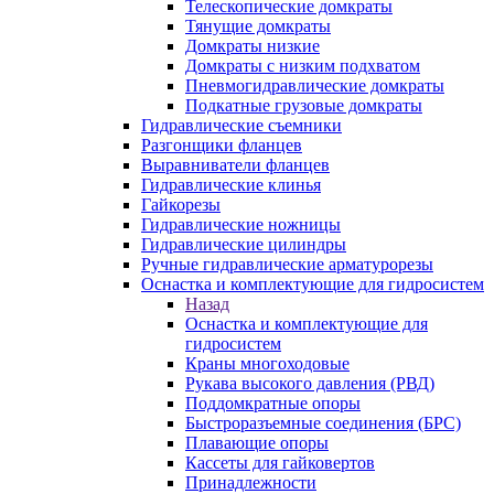
Телескопические домкраты
Тянущие домкраты
Домкраты низкие
Домкраты с низким подхватом
Пневмогидравлические домкраты
Подкатные грузовые домкраты
Гидравлические съемники
Разгонщики фланцев
Выравниватели фланцев
Гидравлические клинья
Гайкорезы
Гидравлические ножницы
Гидравлические цилиндры
Ручные гидравлические арматурорезы
Оснастка и комплектующие для гидросистем
Назад
Оснастка и комплектующие для
гидросистем
Краны многоходовые
Рукава высокого давления (РВД)
Поддомкратные опоры
Быстроразъемные соединения (БРС)
Плавающие опоры
Кассеты для гайковертов
Принадлежности