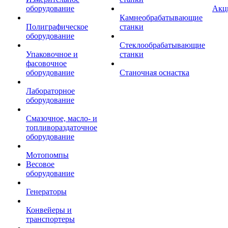
оборудование
Акц
Камнеобрабатывающие
Полиграфическое
станки
оборудование
Стеклообрабатывающие
Упаковочное и
станки
фасовочное
оборудование
Станочная оснастка
Лабораторное
оборудование
Смазочное, масло- и
топливораздаточное
оборудование
Мотопомпы
Весовое
оборудование
Генераторы
Конвейеры и
транспортеры