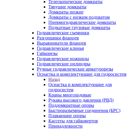
Телескопические домкраты
Тянущие домкраты
Домкраты низкие
Домкраты с низким подхватом
Пневмогидравлические домкраты
Подкатные грузовые домкраты
Гидравлические съемники
Разгонщики фланцев
Выравниватели фланцев
Гидравлические клинья
Гайкорезы
Гидравлические ножницы
Гидравлические цилиндры
Ручные гидравлические арматурорезы
Оснастка и комплектующие для гидросистем
Назад
Оснастка и комплектующие для
гидросистем
Краны многоходовые
Рукава высокого давления (РВД)
Поддомкратные опоры
Быстроразъемные соединения (БРС)
Плавающие опоры
Кассеты для гайковертов
Принадлежности