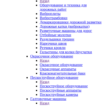
Назад
Оборудование и техника для
дорожных работ
Виброплиты
Вибротрамбовки
Демаркировщики дорожной разметки
Дорожные катки (виброкатки)
Разметочные машины для дорог
Отбойные молотки
Раздельщики трещин
Нарезчики швов
Резчики кровли
Гильотины для колки брусчатки
Окрасочное оборудование
Назад
Окрасочное оборудование
Окрасочные аппараты
Красконагнетательные баки
Пескоструйное оборудование
Назад
Пескоструйное оборудование
Пескоструйные аппараты
Пескоструйные камеры
Галтовочные машины
Назад