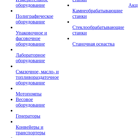
оборудование
Акц
Камнеобрабатывающие
Полиграфическое
станки
оборудование
Стеклообрабатывающие
Упаковочное и
станки
фасовочное
оборудование
Станочная оснастка
Лабораторное
оборудование
Смазочное, масло- и
топливораздаточное
оборудование
Мотопомпы
Весовое
оборудование
Генераторы
Конвейеры и
транспортеры