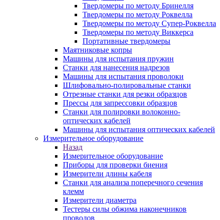
Твердомеры по методу Бринелля
Твердомеры по методу Роквелла
Твердомеры по методу Супер-Роквелла
Твердомеры по методу Виккерса
Портативные твердомеры
Маятниковые копры
Машины для испытания пружин
Станки для нанесения надрезов
Машины для испытания проволоки
Шлифовально-полировальные станки
Отрезные станки для резки образцов
Прессы для запрессовки образцов
Станки для полировки волоконно-
оптических кабелей
Машины для испытания оптических кабелей
Измерительное оборудование
Назад
Измерительное оборудование
Приборы для проверки биения
Измерители длины кабеля
Станки для анализа поперечного сечения
клемм
Измерители диаметра
Тестеры силы обжима наконечников
проводов