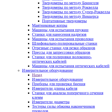
Твердомеры по методу Бринелля
Твердомеры по методу Роквелла
Твердомеры по методу Супер-Роквелла
Твердомеры по методу Виккерса
Портативные твердомеры
Маятниковые копры
Машины для испытания пружин
Станки для нанесения надрезов
Машины для испытания проволоки
Шлифовально-полировальные станки
Отрезные станки для резки образцов
Прессы для запрессовки образцов
Станки для полировки волоконно-
оптических кабелей
Машины для испытания оптических кабелей
Измерительное оборудование
Назад
Измерительное оборудование
Приборы для проверки биения
Измерители длины кабеля
Станки для анализа поперечного сечения
клемм
Измерители диаметра
Тестеры силы обжима наконечников
проводов