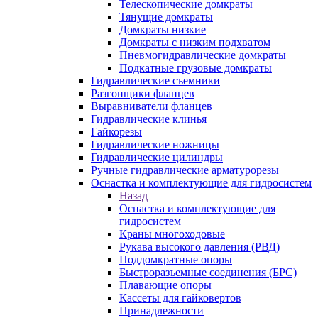
Телескопические домкраты
Тянущие домкраты
Домкраты низкие
Домкраты с низким подхватом
Пневмогидравлические домкраты
Подкатные грузовые домкраты
Гидравлические съемники
Разгонщики фланцев
Выравниватели фланцев
Гидравлические клинья
Гайкорезы
Гидравлические ножницы
Гидравлические цилиндры
Ручные гидравлические арматурорезы
Оснастка и комплектующие для гидросистем
Назад
Оснастка и комплектующие для
гидросистем
Краны многоходовые
Рукава высокого давления (РВД)
Поддомкратные опоры
Быстроразъемные соединения (БРС)
Плавающие опоры
Кассеты для гайковертов
Принадлежности