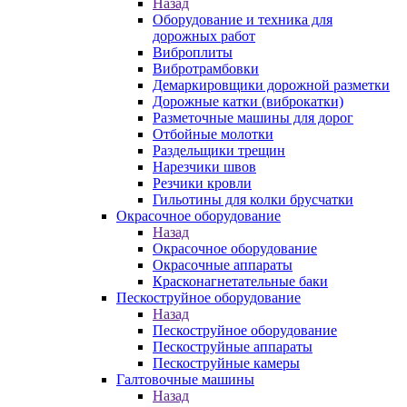
Назад
Оборудование и техника для
дорожных работ
Виброплиты
Вибротрамбовки
Демаркировщики дорожной разметки
Дорожные катки (виброкатки)
Разметочные машины для дорог
Отбойные молотки
Раздельщики трещин
Нарезчики швов
Резчики кровли
Гильотины для колки брусчатки
Окрасочное оборудование
Назад
Окрасочное оборудование
Окрасочные аппараты
Красконагнетательные баки
Пескоструйное оборудование
Назад
Пескоструйное оборудование
Пескоструйные аппараты
Пескоструйные камеры
Галтовочные машины
Назад