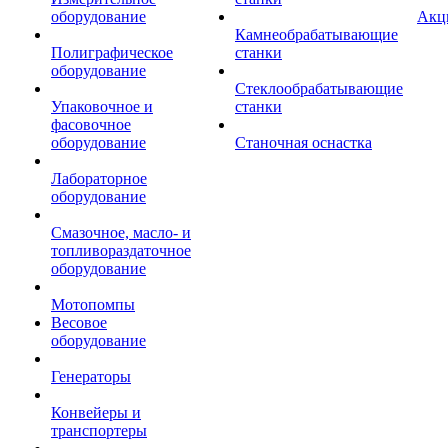
оборудование
Акц
Камнеобрабатывающие
Полиграфическое
станки
оборудование
Стеклообрабатывающие
Упаковочное и
станки
фасовочное
оборудование
Станочная оснастка
Лабораторное
оборудование
Смазочное, масло- и
топливораздаточное
оборудование
Мотопомпы
Весовое
оборудование
Генераторы
Конвейеры и
транспортеры