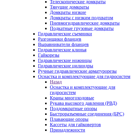
Телескопические домкраты
Тянущие домкраты
Домкраты низкие
Домкраты с низким подхватом
Пневмогидравлические домкраты
Подкатные грузовые домкраты
Гидравлические съемники
Разгонщики фланцев
Выравниватели фланцев
Гидравлические клинья
Гайкорезы
Гидравлические ножницы
Гидравлические цилиндры
Ручные гидравлические арматурорезы
Оснастка и комплектующие для гидросистем
Назад
Оснастка и комплектующие для
гидросистем
Краны многоходовые
Рукава высокого давления (РВД)
Поддомкратные опоры
Быстроразъемные соединения (БРС)
Плавающие опоры
Кассеты для гайковертов
Принадлежности