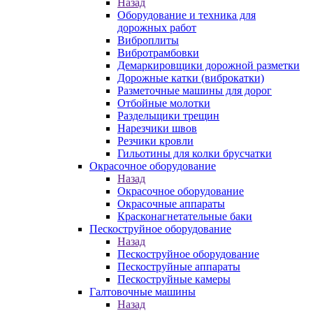
Назад
Оборудование и техника для
дорожных работ
Виброплиты
Вибротрамбовки
Демаркировщики дорожной разметки
Дорожные катки (виброкатки)
Разметочные машины для дорог
Отбойные молотки
Раздельщики трещин
Нарезчики швов
Резчики кровли
Гильотины для колки брусчатки
Окрасочное оборудование
Назад
Окрасочное оборудование
Окрасочные аппараты
Красконагнетательные баки
Пескоструйное оборудование
Назад
Пескоструйное оборудование
Пескоструйные аппараты
Пескоструйные камеры
Галтовочные машины
Назад