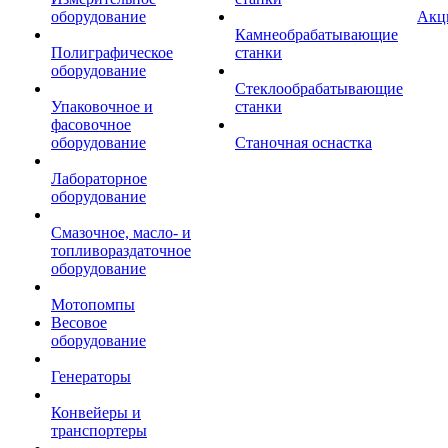
оборудование
Акц
Камнеобрабатывающие
Полиграфическое
станки
оборудование
Стеклообрабатывающие
Упаковочное и
станки
фасовочное
оборудование
Станочная оснастка
Лабораторное
оборудование
Смазочное, масло- и
топливораздаточное
оборудование
Мотопомпы
Весовое
оборудование
Генераторы
Конвейеры и
транспортеры