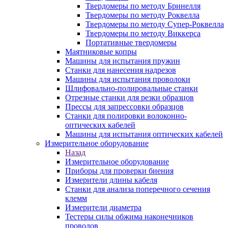
Твердомеры по методу Бринелля
Твердомеры по методу Роквелла
Твердомеры по методу Супер-Роквелла
Твердомеры по методу Виккерса
Портативные твердомеры
Маятниковые копры
Машины для испытания пружин
Станки для нанесения надрезов
Машины для испытания проволоки
Шлифовально-полировальные станки
Отрезные станки для резки образцов
Прессы для запрессовки образцов
Станки для полировки волоконно-
оптических кабелей
Машины для испытания оптических кабелей
Измерительное оборудование
Назад
Измерительное оборудование
Приборы для проверки биения
Измерители длины кабеля
Станки для анализа поперечного сечения
клемм
Измерители диаметра
Тестеры силы обжима наконечников
проводов