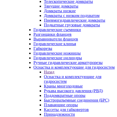
Телескопические домкраты
Тянущие домкраты
Домкраты низкие
Домкраты с низким подхватом
Пневмогидравлические домкраты
Подкатные грузовые домкраты
Гидравлические съемники
Разгонщики фланцев
Выравниватели фланцев
Гидравлические клинья
Гайкорезы
Гидравлические ножницы
Гидравлические цилиндры
Ручные гидравлические арматурорезы
Оснастка и комплектующие для гидросистем
Назад
Оснастка и комплектующие для
гидросистем
Краны многоходовые
Рукава высокого давления (РВД)
Поддомкратные опоры
Быстроразъемные соединения (БРС)
Плавающие опоры
Кассеты для гайковертов
Принадлежности