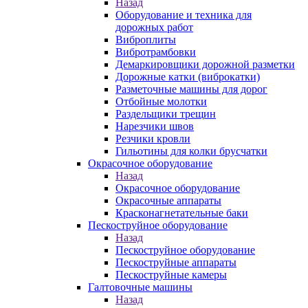
Назад
Оборудование и техника для
дорожных работ
Виброплиты
Вибротрамбовки
Демаркировщики дорожной разметки
Дорожные катки (виброкатки)
Разметочные машины для дорог
Отбойные молотки
Раздельщики трещин
Нарезчики швов
Резчики кровли
Гильотины для колки брусчатки
Окрасочное оборудование
Назад
Окрасочное оборудование
Окрасочные аппараты
Красконагнетательные баки
Пескоструйное оборудование
Назад
Пескоструйное оборудование
Пескоструйные аппараты
Пескоструйные камеры
Галтовочные машины
Назад