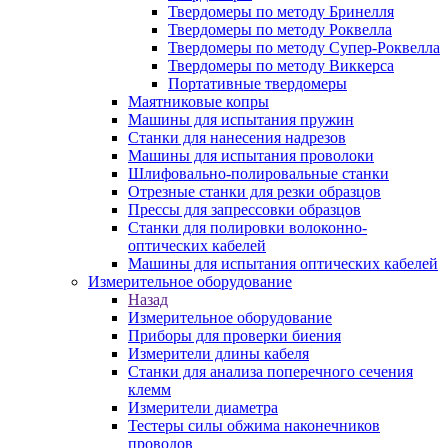
Твердомеры по методу Бринелля
Твердомеры по методу Роквелла
Твердомеры по методу Супер-Роквелла
Твердомеры по методу Виккерса
Портативные твердомеры
Маятниковые копры
Машины для испытания пружин
Станки для нанесения надрезов
Машины для испытания проволоки
Шлифовально-полировальные станки
Отрезные станки для резки образцов
Прессы для запрессовки образцов
Станки для полировки волоконно-
оптических кабелей
Машины для испытания оптических кабелей
Измерительное оборудование
Назад
Измерительное оборудование
Приборы для проверки биения
Измерители длины кабеля
Станки для анализа поперечного сечения
клемм
Измерители диаметра
Тестеры силы обжима наконечников
проводов