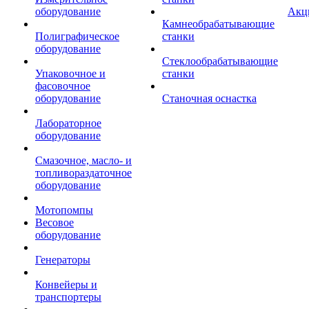
оборудование
Акц
Камнеобрабатывающие
Полиграфическое
станки
оборудование
Стеклообрабатывающие
Упаковочное и
станки
фасовочное
оборудование
Станочная оснастка
Лабораторное
оборудование
Смазочное, масло- и
топливораздаточное
оборудование
Мотопомпы
Весовое
оборудование
Генераторы
Конвейеры и
транспортеры