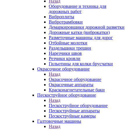
Назад
Оборудование и техника для
дорожных работ
Виброплиты
Вибротрамбовки
Демаркировщики дорожной разметки
Дорожные катки (виброкатки)
Разметочные машины для дорог
Отбойные молотки
Раздельщики трещин
Нарезчики швов
Резчики кровли
Гильотины для колки брусчатки
Окрасочное оборудование
Назад
Окрасочное оборудование
Окрасочные аппараты
Красконагнетательные баки
Пескоструйное оборудование
Назад
Пескоструйное оборудование
Пескоструйные аппараты
Пескоструйные камеры
Галтовочные машины
Назад