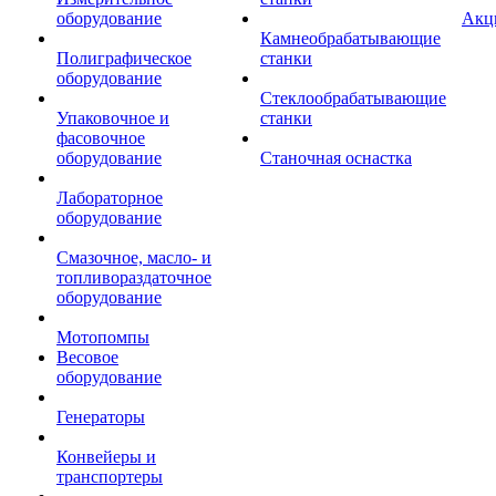
оборудование
Акц
Камнеобрабатывающие
Полиграфическое
станки
оборудование
Стеклообрабатывающие
Упаковочное и
станки
фасовочное
оборудование
Станочная оснастка
Лабораторное
оборудование
Смазочное, масло- и
топливораздаточное
оборудование
Мотопомпы
Весовое
оборудование
Генераторы
Конвейеры и
транспортеры