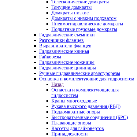
Телескопические домкраты
Тянущие домкраты
Домкраты низкие
Домкраты с низким подхватом
Пневмогидравлические домкраты
Подкатные грузовые домкраты
Гидравлические съемники
Разгонщики фланцев
Выравниватели фланцев
Гидравлические клинья
Гайкорезы
Гидравлические ножницы
Гидравлические цилиндры
Ручные гидравлические арматурорезы
Оснастка и комплектующие для гидросистем
Назад
Оснастка и комплектующие для
гидросистем
Краны многоходовые
Рукава высокого давления (РВД)
Поддомкратные опоры
Быстроразъемные соединения (БРС)
Плавающие опоры
Кассеты для гайковертов
Принадлежности