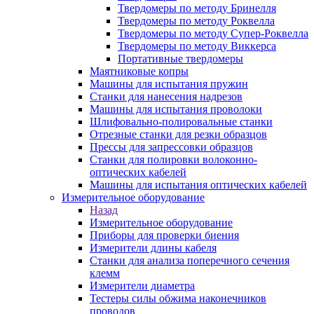
Твердомеры по методу Бринелля
Твердомеры по методу Роквелла
Твердомеры по методу Супер-Роквелла
Твердомеры по методу Виккерса
Портативные твердомеры
Маятниковые копры
Машины для испытания пружин
Станки для нанесения надрезов
Машины для испытания проволоки
Шлифовально-полировальные станки
Отрезные станки для резки образцов
Прессы для запрессовки образцов
Станки для полировки волоконно-
оптических кабелей
Машины для испытания оптических кабелей
Измерительное оборудование
Назад
Измерительное оборудование
Приборы для проверки биения
Измерители длины кабеля
Станки для анализа поперечного сечения
клемм
Измерители диаметра
Тестеры силы обжима наконечников
проводов