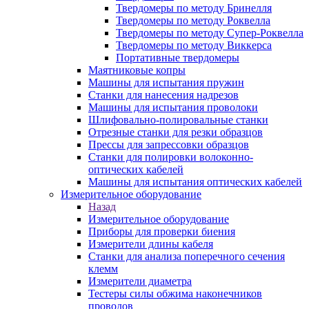
Твердомеры по методу Бринелля
Твердомеры по методу Роквелла
Твердомеры по методу Супер-Роквелла
Твердомеры по методу Виккерса
Портативные твердомеры
Маятниковые копры
Машины для испытания пружин
Станки для нанесения надрезов
Машины для испытания проволоки
Шлифовально-полировальные станки
Отрезные станки для резки образцов
Прессы для запрессовки образцов
Станки для полировки волоконно-
оптических кабелей
Машины для испытания оптических кабелей
Измерительное оборудование
Назад
Измерительное оборудование
Приборы для проверки биения
Измерители длины кабеля
Станки для анализа поперечного сечения
клемм
Измерители диаметра
Тестеры силы обжима наконечников
проводов