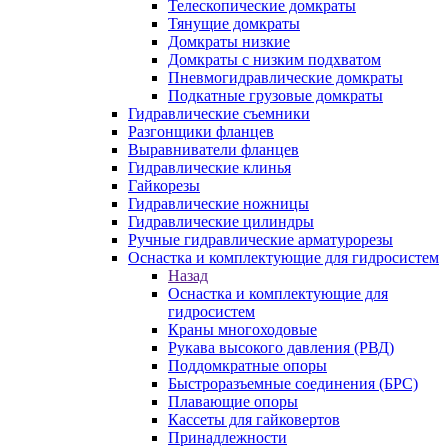
Телескопические домкраты
Тянущие домкраты
Домкраты низкие
Домкраты с низким подхватом
Пневмогидравлические домкраты
Подкатные грузовые домкраты
Гидравлические съемники
Разгонщики фланцев
Выравниватели фланцев
Гидравлические клинья
Гайкорезы
Гидравлические ножницы
Гидравлические цилиндры
Ручные гидравлические арматурорезы
Оснастка и комплектующие для гидросистем
Назад
Оснастка и комплектующие для
гидросистем
Краны многоходовые
Рукава высокого давления (РВД)
Поддомкратные опоры
Быстроразъемные соединения (БРС)
Плавающие опоры
Кассеты для гайковертов
Принадлежности