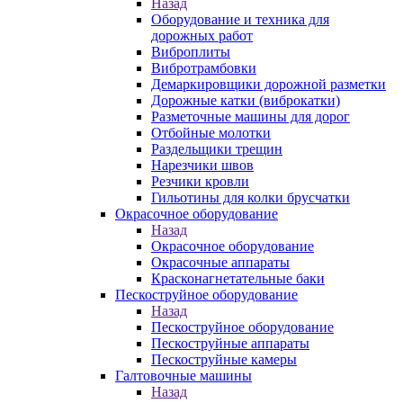
Назад
Оборудование и техника для
дорожных работ
Виброплиты
Вибротрамбовки
Демаркировщики дорожной разметки
Дорожные катки (виброкатки)
Разметочные машины для дорог
Отбойные молотки
Раздельщики трещин
Нарезчики швов
Резчики кровли
Гильотины для колки брусчатки
Окрасочное оборудование
Назад
Окрасочное оборудование
Окрасочные аппараты
Красконагнетательные баки
Пескоструйное оборудование
Назад
Пескоструйное оборудование
Пескоструйные аппараты
Пескоструйные камеры
Галтовочные машины
Назад