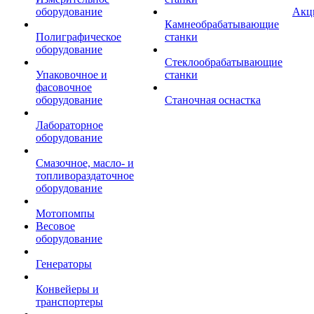
оборудование
Акц
Камнеобрабатывающие
Полиграфическое
станки
оборудование
Стеклообрабатывающие
Упаковочное и
станки
фасовочное
оборудование
Станочная оснастка
Лабораторное
оборудование
Смазочное, масло- и
топливораздаточное
оборудование
Мотопомпы
Весовое
оборудование
Генераторы
Конвейеры и
транспортеры