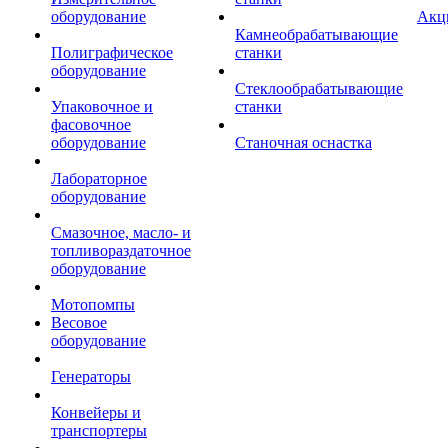
оборудование
Акц
Камнеобрабатывающие
Полиграфическое
станки
оборудование
Стеклообрабатывающие
Упаковочное и
станки
фасовочное
оборудование
Станочная оснастка
Лабораторное
оборудование
Смазочное, масло- и
топливораздаточное
оборудование
Мотопомпы
Весовое
оборудование
Генераторы
Конвейеры и
транспортеры