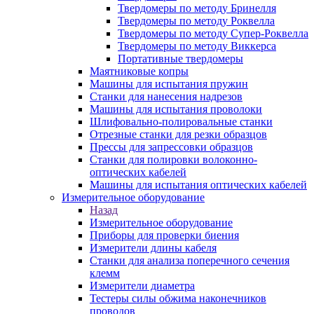
Твердомеры по методу Бринелля
Твердомеры по методу Роквелла
Твердомеры по методу Супер-Роквелла
Твердомеры по методу Виккерса
Портативные твердомеры
Маятниковые копры
Машины для испытания пружин
Станки для нанесения надрезов
Машины для испытания проволоки
Шлифовально-полировальные станки
Отрезные станки для резки образцов
Прессы для запрессовки образцов
Станки для полировки волоконно-
оптических кабелей
Машины для испытания оптических кабелей
Измерительное оборудование
Назад
Измерительное оборудование
Приборы для проверки биения
Измерители длины кабеля
Станки для анализа поперечного сечения
клемм
Измерители диаметра
Тестеры силы обжима наконечников
проводов