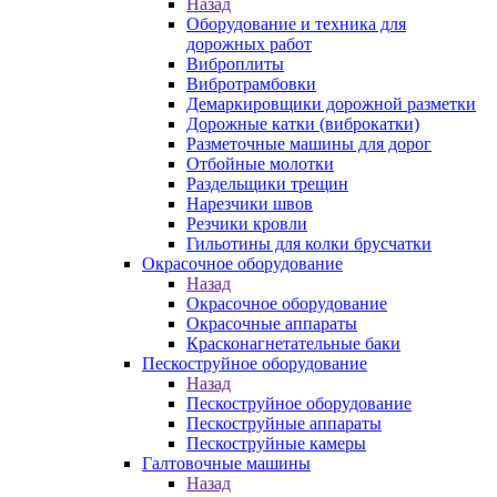
Назад
Оборудование и техника для
дорожных работ
Виброплиты
Вибротрамбовки
Демаркировщики дорожной разметки
Дорожные катки (виброкатки)
Разметочные машины для дорог
Отбойные молотки
Раздельщики трещин
Нарезчики швов
Резчики кровли
Гильотины для колки брусчатки
Окрасочное оборудование
Назад
Окрасочное оборудование
Окрасочные аппараты
Красконагнетательные баки
Пескоструйное оборудование
Назад
Пескоструйное оборудование
Пескоструйные аппараты
Пескоструйные камеры
Галтовочные машины
Назад