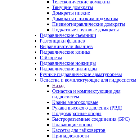
Телескопические домкраты
Тянущие домкраты
Домкраты низкие
Домкраты с низким подхватом
Пневмогидравлические домкраты
Подкатные грузовые домкраты
Гидравлические съемники
Разгонщики фланцев
Выравниватели фланцев
Гидравлические клинья
Гайкорезы
Гидравлические ножницы
Гидравлические цилиндры
Ручные гидравлические арматурорезы
Оснастка и комплектующие для гидросистем
Назад
Оснастка и комплектующие для
гидросистем
Краны многоходовые
Рукава высокого давления (РВД)
Поддомкратные опоры
Быстроразъемные соединения (БРС)
Плавающие опоры
Кассеты для гайковертов
Принадлежности