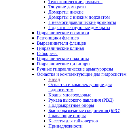
Телескопические домкраты
Тянущие домкраты
Домкраты низкие
Домкраты с низким подхватом
Пневмогидравлические домкраты
Подкатные грузовые домкраты
Гидравлические съемники
Разгонщики фланцев
Выравниватели фланцев
Гидравлические клинья
Гайкорезы
Гидравлические ножницы
Гидравлические цилиндры
Ручные гидравлические арматурорезы
Оснастка и комплектующие для гидросистем
Назад
Оснастка и комплектующие для
гидросистем
Краны многоходовые
Рукава высокого давления (РВД)
Поддомкратные опоры
Быстроразъемные соединения (БРС)
Плавающие опоры
Кассеты для гайковертов
Принадлежности