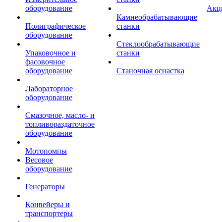
оборудование
Акц
Камнеобрабатывающие
Полиграфическое
станки
оборудование
Стеклообрабатывающие
Упаковочное и
станки
фасовочное
оборудование
Станочная оснастка
Лабораторное
оборудование
Смазочное, масло- и
топливораздаточное
оборудование
Мотопомпы
Весовое
оборудование
Генераторы
Конвейеры и
транспортеры