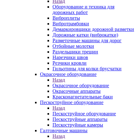
Назад
Оборудование и техника для
дорожных работ
Виброплиты
Вибротрамбовки
Демаркировщики дорожной разметки
Дорожные катки (виброкатки)
Разметочные машины для дорог
Отбойные молотки
Раздельщики трещин
Нарезчики швов
Резчики кровли
Гильотины для колки брусчатки
Окрасочное оборудование
Назад
Окрасочное оборудование
Окрасочные аппараты
Красконагнетательные баки
Пескоструйное оборудование
Назад
Пескоструйное оборудование
Пескоструйные аппараты
Пескоструйные камеры
Галтовочные машины
Назад