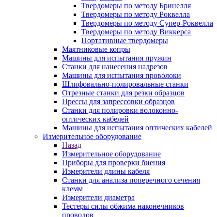
Твердомеры по методу Бринелля
Твердомеры по методу Роквелла
Твердомеры по методу Супер-Роквелла
Твердомеры по методу Виккерса
Портативные твердомеры
Маятниковые копры
Машины для испытания пружин
Станки для нанесения надрезов
Машины для испытания проволоки
Шлифовально-полировальные станки
Отрезные станки для резки образцов
Прессы для запрессовки образцов
Станки для полировки волоконно-
оптических кабелей
Машины для испытания оптических кабелей
Измерительное оборудование
Назад
Измерительное оборудование
Приборы для проверки биения
Измерители длины кабеля
Станки для анализа поперечного сечения
клемм
Измерители диаметра
Тестеры силы обжима наконечников
проводов