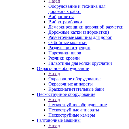
Назад
Оборудование и техника для
дорожных работ
Виброплиты
Вибротрамбовки
Демаркировщики дорожной разметки
Дорожные катки (виброкатки)
Разметочные машины для дорог
Отбойные молотки
Раздельщики трещин
Нарезчики швов
Резчики кровли
Гильотины для колки брусчатки
Окрасочное оборудование
Назад
Окрасочное оборудование
Окрасочные аппараты
Красконагнетательные баки
Пескоструйное оборудование
Назад
Пескоструйное оборудование
Пескоструйные аппараты
Пескоструйные камеры
Галтовочные машины
Назад