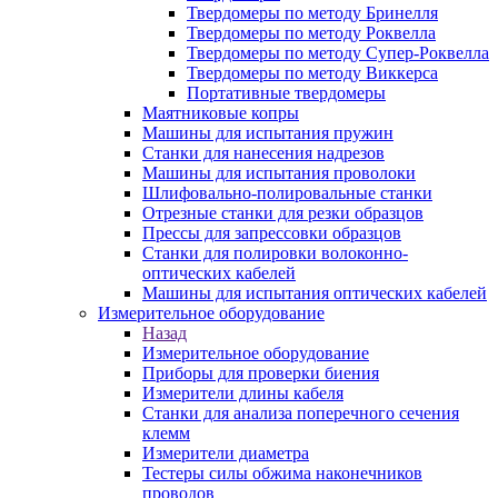
Твердомеры по методу Бринелля
Твердомеры по методу Роквелла
Твердомеры по методу Супер-Роквелла
Твердомеры по методу Виккерса
Портативные твердомеры
Маятниковые копры
Машины для испытания пружин
Станки для нанесения надрезов
Машины для испытания проволоки
Шлифовально-полировальные станки
Отрезные станки для резки образцов
Прессы для запрессовки образцов
Станки для полировки волоконно-
оптических кабелей
Машины для испытания оптических кабелей
Измерительное оборудование
Назад
Измерительное оборудование
Приборы для проверки биения
Измерители длины кабеля
Станки для анализа поперечного сечения
клемм
Измерители диаметра
Тестеры силы обжима наконечников
проводов