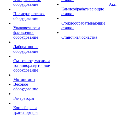
оборудование
Акц
Камнеобрабатывающие
Полиграфическое
станки
оборудование
Стеклообрабатывающие
Упаковочное и
станки
фасовочное
оборудование
Станочная оснастка
Лабораторное
оборудование
Смазочное, масло- и
топливораздаточное
оборудование
Мотопомпы
Весовое
оборудование
Генераторы
Конвейеры и
транспортеры