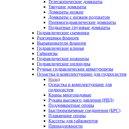
Телескопические домкраты
Тянущие домкраты
Домкраты низкие
Домкраты с низким подхватом
Пневмогидравлические домкраты
Подкатные грузовые домкраты
Гидравлические съемники
Разгонщики фланцев
Выравниватели фланцев
Гидравлические клинья
Гайкорезы
Гидравлические ножницы
Гидравлические цилиндры
Ручные гидравлические арматурорезы
Оснастка и комплектующие для гидросистем
Назад
Оснастка и комплектующие для
гидросистем
Краны многоходовые
Рукава высокого давления (РВД)
Поддомкратные опоры
Быстроразъемные соединения (БРС)
Плавающие опоры
Кассеты для гайковертов
Принадлежности