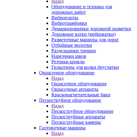
Назад
Оборудование и техника для
дорожных работ
Виброплиты
Вибротрамбовки
Демаркировщики дорожной разметки
Дорожные катки (виброкатки)
Разметочные машины для дорог
Отбойные молотки
Раздельщики трещин
Нарезчики швов
Резчики кровли
Гильотины для колки брусчатки
Окрасочное оборудование
Назад
Окрасочное оборудование
Окрасочные аппараты
Красконагнетательные баки
Пескоструйное оборудование
Назад
Пескоструйное оборудование
Пескоструйные аппараты
Пескоструйные камеры
Галтовочные машины
Назад