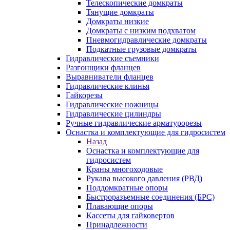
Телескопические домкраты
Тянущие домкраты
Домкраты низкие
Домкраты с низким подхватом
Пневмогидравлические домкраты
Подкатные грузовые домкраты
Гидравлические съемники
Разгонщики фланцев
Выравниватели фланцев
Гидравлические клинья
Гайкорезы
Гидравлические ножницы
Гидравлические цилиндры
Ручные гидравлические арматурорезы
Оснастка и комплектующие для гидросистем
Назад
Оснастка и комплектующие для
гидросистем
Краны многоходовые
Рукава высокого давления (РВД)
Поддомкратные опоры
Быстроразъемные соединения (БРС)
Плавающие опоры
Кассеты для гайковертов
Принадлежности