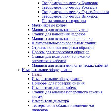
Твердомеры по методу Бринелля
Твердомеры по методу Роквелла
Твердомеры по методу Супер-Роквелла
Твердомеры по методу Виккерса
Портативные твердомеры
Маятниковые копры
Машины для испытания пружин
Станки для нанесения надрезов
Машины для испытания проволоки
Шлифовально-полировальные станки
Отрезные станки для резки образцов
Прессы для запрессовки образцов
Станки для полировки волоконно-
оптических кабелей
Машины для испытания оптических кабелей
Измерительное оборудование
Назад
Измерительное оборудование
Приборы для проверки биения
Измерители длины кабеля
Станки для анализа поперечного сечения
клемм
Измерители диаметра
Тестеры силы обжима наконечников
проводов