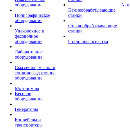
оборудование
Акц
Камнеобрабатывающие
Полиграфическое
станки
оборудование
Стеклообрабатывающие
Упаковочное и
станки
фасовочное
оборудование
Станочная оснастка
Лабораторное
оборудование
Смазочное, масло- и
топливораздаточное
оборудование
Мотопомпы
Весовое
оборудование
Генераторы
Конвейеры и
транспортеры