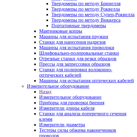
Твердомеры по методу Бринелля
Твердомеры по методу Роквелла
Твердомеры по методу Супер-Роквелла
Твердомеры по методу Виккерса
Портативные твердомеры
Маятниковые копры
Машины для испытания пружин
Станки для нанесения надрезов
Машины для испытания проволоки
Шлифовально-полировальные станки
Отрезные станки для резки образцов
Прессы для запрессовки образцов
Станки для полировки волоконно-
оптических кабелей
Машины для испытания оптических кабелей
Измерительное оборудование
Назад
Измерительное оборудование
Приборы для проверки биения
Измерители длины кабеля
Станки для анализа поперечного сечения
клемм
Измерители диаметра
Тестеры силы обжима наконечников
проводов