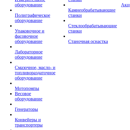
оборудование
Акц
Камнеобрабатывающие
Полиграфическое
станки
оборудование
Стеклообрабатывающие
Упаковочное и
станки
фасовочное
оборудование
Станочная оснастка
Лабораторное
оборудование
Смазочное, масло- и
топливораздаточное
оборудование
Мотопомпы
Весовое
оборудование
Генераторы
Конвейеры и
транспортеры