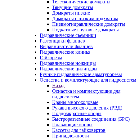
Телескопические домкраты
Тянущие домкраты
Домкраты низкие
Домкраты с низким подхватом
Пневмогидравлические домкраты
Подкатные грузовые домкраты
Гидравлические съемники
Разгонщики фланцев
Выравниватели фланцев
Гидравлические клинья
Гайкорезы
Гидравлические ножницы
Гидравлические цилиндры
Ручные гидравлические арматурорезы
Оснастка и комплектующие для гидросистем
Назад
Оснастка и комплектующие для
гидросистем
Краны многоходовые
Рукава высокого давления (РВД)
Поддомкратные опоры
Быстроразъемные соединения (БРС)
Плавающие опоры
Кассеты для гайковертов
Принадлежности