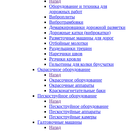
Назад
Оборудование и техника для
дорожных работ
Виброплиты
Вибротрамбовки
Демаркировщики дорожной разметки
Дорожные катки (виброкатки)
Разметочные машины для дорог
Отбойные молотки
Раздельщики трещин
Нарезчики швов
Резчики кровли
Гильотины для колки брусчатки
Окрасочное оборудование
Назад
Окрасочное оборудование
Окрасочные аппараты
Красконагнетательные баки
Пескоструйное оборудование
Назад
Пескоструйное оборудование
Пескоструйные аппараты
Пескоструйные камеры
Галтовочные машины
Назад