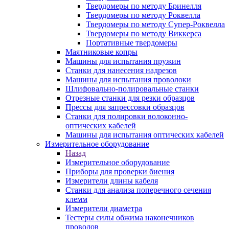
Твердомеры по методу Бринелля
Твердомеры по методу Роквелла
Твердомеры по методу Супер-Роквелла
Твердомеры по методу Виккерса
Портативные твердомеры
Маятниковые копры
Машины для испытания пружин
Станки для нанесения надрезов
Машины для испытания проволоки
Шлифовально-полировальные станки
Отрезные станки для резки образцов
Прессы для запрессовки образцов
Станки для полировки волоконно-
оптических кабелей
Машины для испытания оптических кабелей
Измерительное оборудование
Назад
Измерительное оборудование
Приборы для проверки биения
Измерители длины кабеля
Станки для анализа поперечного сечения
клемм
Измерители диаметра
Тестеры силы обжима наконечников
проводов