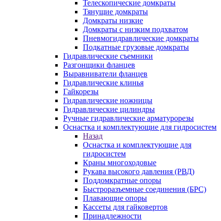
Телескопические домкраты
Тянущие домкраты
Домкраты низкие
Домкраты с низким подхватом
Пневмогидравлические домкраты
Подкатные грузовые домкраты
Гидравлические съемники
Разгонщики фланцев
Выравниватели фланцев
Гидравлические клинья
Гайкорезы
Гидравлические ножницы
Гидравлические цилиндры
Ручные гидравлические арматурорезы
Оснастка и комплектующие для гидросистем
Назад
Оснастка и комплектующие для
гидросистем
Краны многоходовые
Рукава высокого давления (РВД)
Поддомкратные опоры
Быстроразъемные соединения (БРС)
Плавающие опоры
Кассеты для гайковертов
Принадлежности