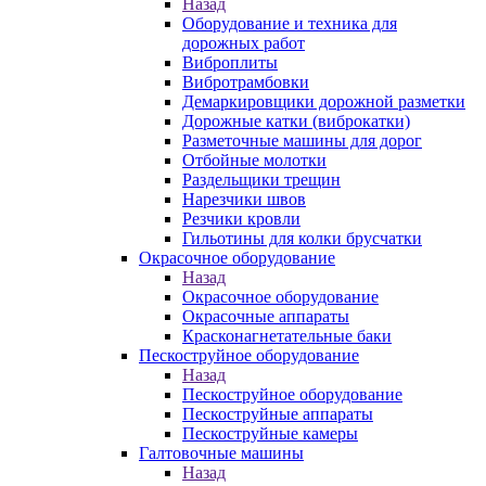
Назад
Оборудование и техника для
дорожных работ
Виброплиты
Вибротрамбовки
Демаркировщики дорожной разметки
Дорожные катки (виброкатки)
Разметочные машины для дорог
Отбойные молотки
Раздельщики трещин
Нарезчики швов
Резчики кровли
Гильотины для колки брусчатки
Окрасочное оборудование
Назад
Окрасочное оборудование
Окрасочные аппараты
Красконагнетательные баки
Пескоструйное оборудование
Назад
Пескоструйное оборудование
Пескоструйные аппараты
Пескоструйные камеры
Галтовочные машины
Назад