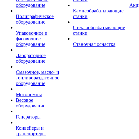
оборудование
Акц
Камнеобрабатывающие
Полиграфическое
станки
оборудование
Стеклообрабатывающие
Упаковочное и
станки
фасовочное
оборудование
Станочная оснастка
Лабораторное
оборудование
Смазочное, масло- и
топливораздаточное
оборудование
Мотопомпы
Весовое
оборудование
Генераторы
Конвейеры и
транспортеры