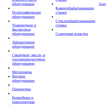
оборудование
Акц
Камнеобрабатывающие
Полиграфическое
станки
оборудование
Стеклообрабатывающие
Упаковочное и
станки
фасовочное
оборудование
Станочная оснастка
Лабораторное
оборудование
Смазочное, масло- и
топливораздаточное
оборудование
Мотопомпы
Весовое
оборудование
Генераторы
Конвейеры и
транспортеры