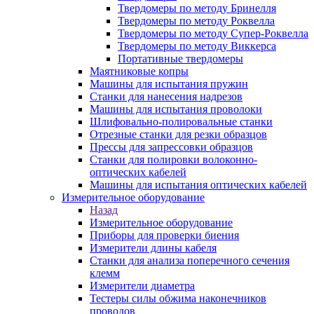
Твердомеры по методу Бринелля
Твердомеры по методу Роквелла
Твердомеры по методу Супер-Роквелла
Твердомеры по методу Виккерса
Портативные твердомеры
Маятниковые копры
Машины для испытания пружин
Станки для нанесения надрезов
Машины для испытания проволоки
Шлифовально-полировальные станки
Отрезные станки для резки образцов
Прессы для запрессовки образцов
Станки для полировки волоконно-
оптических кабелей
Машины для испытания оптических кабелей
Измерительное оборудование
Назад
Измерительное оборудование
Приборы для проверки биения
Измерители длины кабеля
Станки для анализа поперечного сечения
клемм
Измерители диаметра
Тестеры силы обжима наконечников
проводов