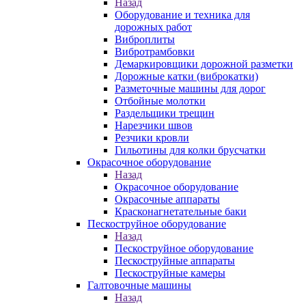
Назад
Оборудование и техника для
дорожных работ
Виброплиты
Вибротрамбовки
Демаркировщики дорожной разметки
Дорожные катки (виброкатки)
Разметочные машины для дорог
Отбойные молотки
Раздельщики трещин
Нарезчики швов
Резчики кровли
Гильотины для колки брусчатки
Окрасочное оборудование
Назад
Окрасочное оборудование
Окрасочные аппараты
Красконагнетательные баки
Пескоструйное оборудование
Назад
Пескоструйное оборудование
Пескоструйные аппараты
Пескоструйные камеры
Галтовочные машины
Назад