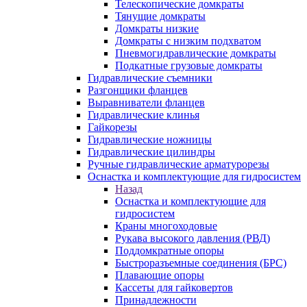
Телескопические домкраты
Тянущие домкраты
Домкраты низкие
Домкраты с низким подхватом
Пневмогидравлические домкраты
Подкатные грузовые домкраты
Гидравлические съемники
Разгонщики фланцев
Выравниватели фланцев
Гидравлические клинья
Гайкорезы
Гидравлические ножницы
Гидравлические цилиндры
Ручные гидравлические арматурорезы
Оснастка и комплектующие для гидросистем
Назад
Оснастка и комплектующие для
гидросистем
Краны многоходовые
Рукава высокого давления (РВД)
Поддомкратные опоры
Быстроразъемные соединения (БРС)
Плавающие опоры
Кассеты для гайковертов
Принадлежности