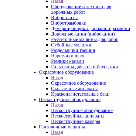
Назад
Оборудование и техника для
дорожных работ
Виброплиты
Вибротрамбовки
Демаркировщики дорожной разметки
Дорожные катки (виброкатки)
Разметочные машины для дорог
Отбойные молотки
Раздельщики трещин
Нарезчики швов
Резчики кровли
Гильотины для колки брусчатки
Окрасочное оборудование
Назад
Окрасочное оборудование
Окрасочные аппараты
Красконагнетательные баки
Пескоструйное оборудование
Назад
Пескоструйное оборудование
Пескоструйные аппараты
Пескоструйные камеры
Галтовочные машины
Назад