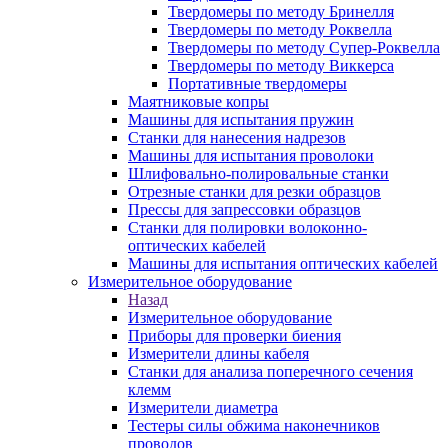
Твердомеры по методу Бринелля
Твердомеры по методу Роквелла
Твердомеры по методу Супер-Роквелла
Твердомеры по методу Виккерса
Портативные твердомеры
Маятниковые копры
Машины для испытания пружин
Станки для нанесения надрезов
Машины для испытания проволоки
Шлифовально-полировальные станки
Отрезные станки для резки образцов
Прессы для запрессовки образцов
Станки для полировки волоконно-
оптических кабелей
Машины для испытания оптических кабелей
Измерительное оборудование
Назад
Измерительное оборудование
Приборы для проверки биения
Измерители длины кабеля
Станки для анализа поперечного сечения
клемм
Измерители диаметра
Тестеры силы обжима наконечников
проводов