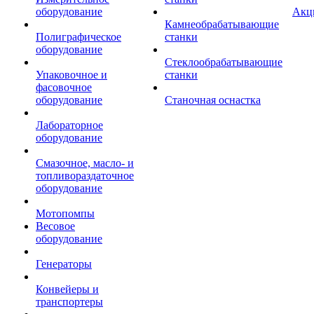
оборудование
Акц
Камнеобрабатывающие
Полиграфическое
станки
оборудование
Стеклообрабатывающие
Упаковочное и
станки
фасовочное
оборудование
Станочная оснастка
Лабораторное
оборудование
Смазочное, масло- и
топливораздаточное
оборудование
Мотопомпы
Весовое
оборудование
Генераторы
Конвейеры и
транспортеры