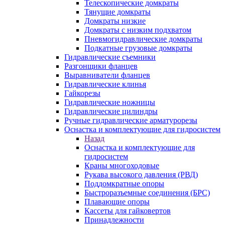
Телескопические домкраты
Тянущие домкраты
Домкраты низкие
Домкраты с низким подхватом
Пневмогидравлические домкраты
Подкатные грузовые домкраты
Гидравлические съемники
Разгонщики фланцев
Выравниватели фланцев
Гидравлические клинья
Гайкорезы
Гидравлические ножницы
Гидравлические цилиндры
Ручные гидравлические арматурорезы
Оснастка и комплектующие для гидросистем
Назад
Оснастка и комплектующие для
гидросистем
Краны многоходовые
Рукава высокого давления (РВД)
Поддомкратные опоры
Быстроразъемные соединения (БРС)
Плавающие опоры
Кассеты для гайковертов
Принадлежности