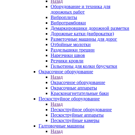
Назад
Оборудование и техника для
дорожных работ
Виброплиты
Вибротрамбовки
Демаркировщики дорожной разметки
Дорожные катки (виброкатки)
Разметочные машины для дорог
Отбойные молотки
Раздельщики трещин
Нарезчики швов
Резчики кровли
Гильотины для колки брусчатки
Окрасочное оборудование
Назад
Окрасочное оборудование
Окрасочные аппараты
Красконагнетательные баки
Пескоструйное оборудование
Назад
Пескоструйное оборудование
Пескоструйные аппараты
Пескоструйные камеры
Галтовочные машины
Назад