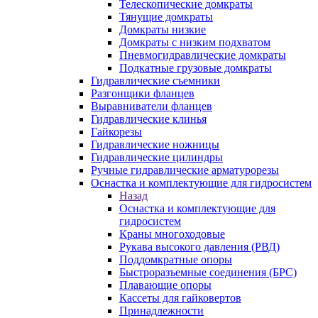
Телескопические домкраты
Тянущие домкраты
Домкраты низкие
Домкраты с низким подхватом
Пневмогидравлические домкраты
Подкатные грузовые домкраты
Гидравлические съемники
Разгонщики фланцев
Выравниватели фланцев
Гидравлические клинья
Гайкорезы
Гидравлические ножницы
Гидравлические цилиндры
Ручные гидравлические арматурорезы
Оснастка и комплектующие для гидросистем
Назад
Оснастка и комплектующие для
гидросистем
Краны многоходовые
Рукава высокого давления (РВД)
Поддомкратные опоры
Быстроразъемные соединения (БРС)
Плавающие опоры
Кассеты для гайковертов
Принадлежности