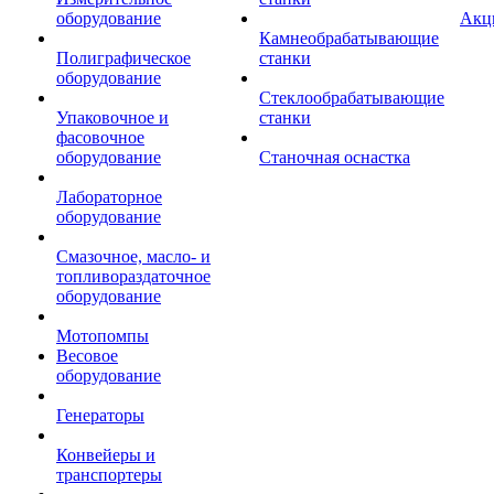
оборудование
Акц
Камнеобрабатывающие
Полиграфическое
станки
оборудование
Стеклообрабатывающие
Упаковочное и
станки
фасовочное
оборудование
Станочная оснастка
Лабораторное
оборудование
Смазочное, масло- и
топливораздаточное
оборудование
Мотопомпы
Весовое
оборудование
Генераторы
Конвейеры и
транспортеры