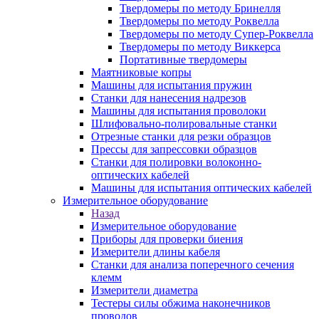
Твердомеры по методу Бринелля
Твердомеры по методу Роквелла
Твердомеры по методу Супер-Роквелла
Твердомеры по методу Виккерса
Портативные твердомеры
Маятниковые копры
Машины для испытания пружин
Станки для нанесения надрезов
Машины для испытания проволоки
Шлифовально-полировальные станки
Отрезные станки для резки образцов
Прессы для запрессовки образцов
Станки для полировки волоконно-
оптических кабелей
Машины для испытания оптических кабелей
Измерительное оборудование
Назад
Измерительное оборудование
Приборы для проверки биения
Измерители длины кабеля
Станки для анализа поперечного сечения
клемм
Измерители диаметра
Тестеры силы обжима наконечников
проводов