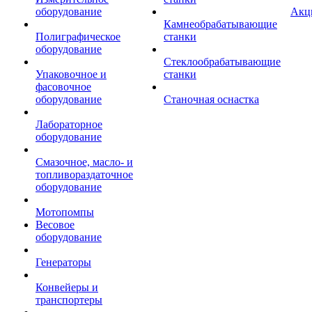
оборудование
Акц
Камнеобрабатывающие
Полиграфическое
станки
оборудование
Стеклообрабатывающие
Упаковочное и
станки
фасовочное
оборудование
Станочная оснастка
Лабораторное
оборудование
Смазочное, масло- и
топливораздаточное
оборудование
Мотопомпы
Весовое
оборудование
Генераторы
Конвейеры и
транспортеры