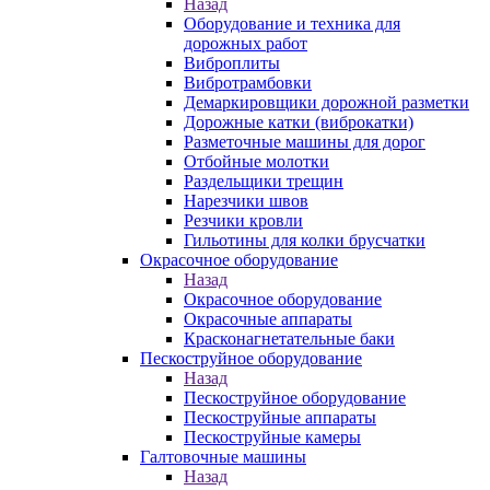
Назад
Оборудование и техника для
дорожных работ
Виброплиты
Вибротрамбовки
Демаркировщики дорожной разметки
Дорожные катки (виброкатки)
Разметочные машины для дорог
Отбойные молотки
Раздельщики трещин
Нарезчики швов
Резчики кровли
Гильотины для колки брусчатки
Окрасочное оборудование
Назад
Окрасочное оборудование
Окрасочные аппараты
Красконагнетательные баки
Пескоструйное оборудование
Назад
Пескоструйное оборудование
Пескоструйные аппараты
Пескоструйные камеры
Галтовочные машины
Назад