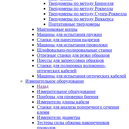
Твердомеры по методу Бринелля
Твердомеры по методу Роквелла
Твердомеры по методу Супер-Роквелла
Твердомеры по методу Виккерса
Портативные твердомеры
Маятниковые копры
Машины для испытания пружин
Станки для нанесения надрезов
Машины для испытания проволоки
Шлифовально-полировальные станки
Отрезные станки для резки образцов
Прессы для запрессовки образцов
Станки для полировки волоконно-
оптических кабелей
Машины для испытания оптических кабелей
Измерительное оборудование
Назад
Измерительное оборудование
Приборы для проверки биения
Измерители длины кабеля
Станки для анализа поперечного сечения
клемм
Измерители диаметра
Тестеры силы обжима наконечников
проводов