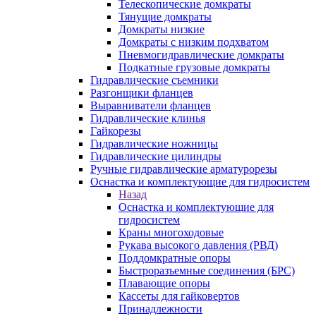
Телескопические домкраты
Тянущие домкраты
Домкраты низкие
Домкраты с низким подхватом
Пневмогидравлические домкраты
Подкатные грузовые домкраты
Гидравлические съемники
Разгонщики фланцев
Выравниватели фланцев
Гидравлические клинья
Гайкорезы
Гидравлические ножницы
Гидравлические цилиндры
Ручные гидравлические арматурорезы
Оснастка и комплектующие для гидросистем
Назад
Оснастка и комплектующие для
гидросистем
Краны многоходовые
Рукава высокого давления (РВД)
Поддомкратные опоры
Быстроразъемные соединения (БРС)
Плавающие опоры
Кассеты для гайковертов
Принадлежности