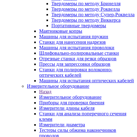
Твердомеры по методу Бринелля
Твердомеры по методу Роквелла
Твердомеры по методу Супер-Роквелла
Твердомеры по методу Виккерса
Портативные твердомеры
Маятниковые копры
Машины для испытания пружин
Станки для нанесения надрезов
Машины для испытания проволоки
Шлифовально-полировальные станки
Отрезные станки для резки образцов
Прессы для запрессовки образцов
Станки для полировки волоконно-
оптических кабелей
Машины для испытания оптических кабелей
Измерительное оборудование
Назад
Измерительное оборудование
Приборы для проверки биения
Измерители длины кабеля
Станки для анализа поперечного сечения
клемм
Измерители диаметра
Тестеры силы обжима наконечников
проводов