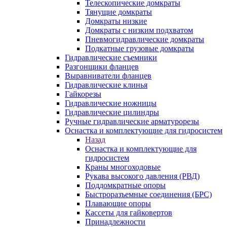
Телескопические домкраты
Тянущие домкраты
Домкраты низкие
Домкраты с низким подхватом
Пневмогидравлические домкраты
Подкатные грузовые домкраты
Гидравлические съемники
Разгонщики фланцев
Выравниватели фланцев
Гидравлические клинья
Гайкорезы
Гидравлические ножницы
Гидравлические цилиндры
Ручные гидравлические арматурорезы
Оснастка и комплектующие для гидросистем
Назад
Оснастка и комплектующие для
гидросистем
Краны многоходовые
Рукава высокого давления (РВД)
Поддомкратные опоры
Быстроразъемные соединения (БРС)
Плавающие опоры
Кассеты для гайковертов
Принадлежности