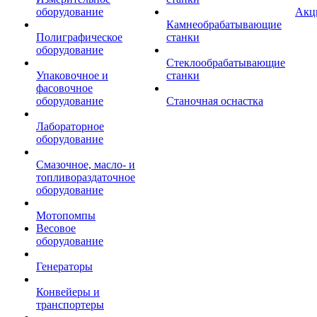
оборудование
Акц
Камнеобрабатывающие
Полиграфическое
станки
оборудование
Стеклообрабатывающие
Упаковочное и
станки
фасовочное
оборудование
Станочная оснастка
Лабораторное
оборудование
Смазочное, масло- и
топливораздаточное
оборудование
Мотопомпы
Весовое
оборудование
Генераторы
Конвейеры и
транспортеры