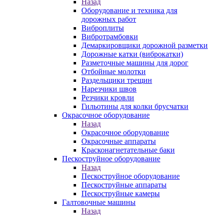
Назад
Оборудование и техника для
дорожных работ
Виброплиты
Вибротрамбовки
Демаркировщики дорожной разметки
Дорожные катки (виброкатки)
Разметочные машины для дорог
Отбойные молотки
Раздельщики трещин
Нарезчики швов
Резчики кровли
Гильотины для колки брусчатки
Окрасочное оборудование
Назад
Окрасочное оборудование
Окрасочные аппараты
Красконагнетательные баки
Пескоструйное оборудование
Назад
Пескоструйное оборудование
Пескоструйные аппараты
Пескоструйные камеры
Галтовочные машины
Назад