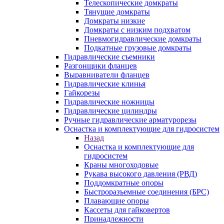
Телескопические домкраты
Тянущие домкраты
Домкраты низкие
Домкраты с низким подхватом
Пневмогидравлические домкраты
Подкатные грузовые домкраты
Гидравлические съемники
Разгонщики фланцев
Выравниватели фланцев
Гидравлические клинья
Гайкорезы
Гидравлические ножницы
Гидравлические цилиндры
Ручные гидравлические арматурорезы
Оснастка и комплектующие для гидросистем
Назад
Оснастка и комплектующие для
гидросистем
Краны многоходовые
Рукава высокого давления (РВД)
Поддомкратные опоры
Быстроразъемные соединения (БРС)
Плавающие опоры
Кассеты для гайковертов
Принадлежности