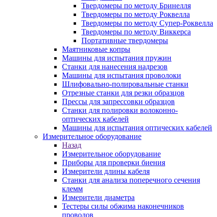
Твердомеры по методу Бринелля
Твердомеры по методу Роквелла
Твердомеры по методу Супер-Роквелла
Твердомеры по методу Виккерса
Портативные твердомеры
Маятниковые копры
Машины для испытания пружин
Станки для нанесения надрезов
Машины для испытания проволоки
Шлифовально-полировальные станки
Отрезные станки для резки образцов
Прессы для запрессовки образцов
Станки для полировки волоконно-
оптических кабелей
Машины для испытания оптических кабелей
Измерительное оборудование
Назад
Измерительное оборудование
Приборы для проверки биения
Измерители длины кабеля
Станки для анализа поперечного сечения
клемм
Измерители диаметра
Тестеры силы обжима наконечников
проводов