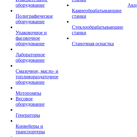
оборудование
Акц
Камнеобрабатывающие
Полиграфическое
станки
оборудование
Стеклообрабатывающие
Упаковочное и
станки
фасовочное
оборудование
Станочная оснастка
Лабораторное
оборудование
Смазочное, масло- и
топливораздаточное
оборудование
Мотопомпы
Весовое
оборудование
Генераторы
Конвейеры и
транспортеры