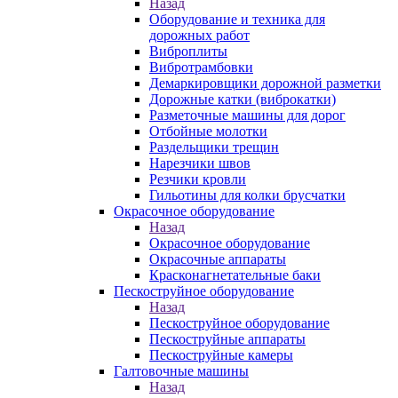
Назад
Оборудование и техника для
дорожных работ
Виброплиты
Вибротрамбовки
Демаркировщики дорожной разметки
Дорожные катки (виброкатки)
Разметочные машины для дорог
Отбойные молотки
Раздельщики трещин
Нарезчики швов
Резчики кровли
Гильотины для колки брусчатки
Окрасочное оборудование
Назад
Окрасочное оборудование
Окрасочные аппараты
Красконагнетательные баки
Пескоструйное оборудование
Назад
Пескоструйное оборудование
Пескоструйные аппараты
Пескоструйные камеры
Галтовочные машины
Назад