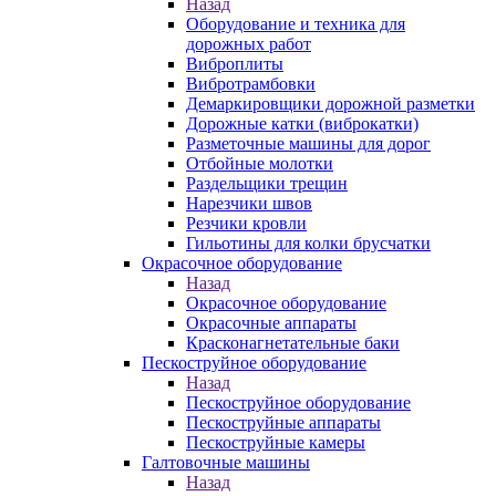
Назад
Оборудование и техника для
дорожных работ
Виброплиты
Вибротрамбовки
Демаркировщики дорожной разметки
Дорожные катки (виброкатки)
Разметочные машины для дорог
Отбойные молотки
Раздельщики трещин
Нарезчики швов
Резчики кровли
Гильотины для колки брусчатки
Окрасочное оборудование
Назад
Окрасочное оборудование
Окрасочные аппараты
Красконагнетательные баки
Пескоструйное оборудование
Назад
Пескоструйное оборудование
Пескоструйные аппараты
Пескоструйные камеры
Галтовочные машины
Назад