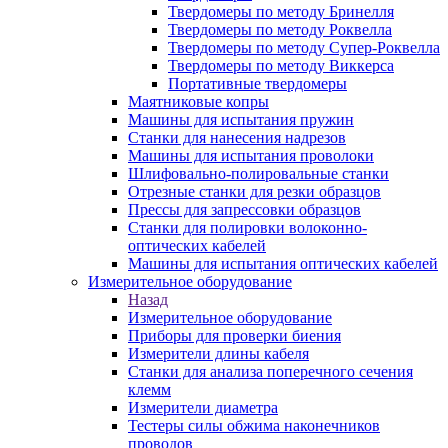
Твердомеры по методу Бринелля
Твердомеры по методу Роквелла
Твердомеры по методу Супер-Роквелла
Твердомеры по методу Виккерса
Портативные твердомеры
Маятниковые копры
Машины для испытания пружин
Станки для нанесения надрезов
Машины для испытания проволоки
Шлифовально-полировальные станки
Отрезные станки для резки образцов
Прессы для запрессовки образцов
Станки для полировки волоконно-
оптических кабелей
Машины для испытания оптических кабелей
Измерительное оборудование
Назад
Измерительное оборудование
Приборы для проверки биения
Измерители длины кабеля
Станки для анализа поперечного сечения
клемм
Измерители диаметра
Тестеры силы обжима наконечников
проводов