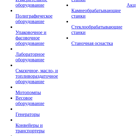
оборудование
Акц
Камнеобрабатывающие
Полиграфическое
станки
оборудование
Стеклообрабатывающие
Упаковочное и
станки
фасовочное
оборудование
Станочная оснастка
Лабораторное
оборудование
Смазочное, масло- и
топливораздаточное
оборудование
Мотопомпы
Весовое
оборудование
Генераторы
Конвейеры и
транспортеры