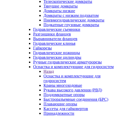
Телескопические домкраты
Тянущие домкраты
Домкраты низкие
Домкраты с низким подхватом
Пневмогидравлические домкраты
Подкатные грузовые домкраты
Гидравлические съемники
Разгонщики фланцев
Выравниватели фланцев
Гидравлические клинья
Гайкорезы
Гидравлические ножницы
Гидравлические цилиндры
Ручные гидравлические арматурорезы
Оснастка и комплектующие для гидросистем
Назад
Оснастка и комплектующие для
гидросистем
Краны многоходовые
Рукава высокого давления (РВД)
Поддомкратные опоры
Быстроразъемные соединения (БРС)
Плавающие опоры
Кассеты для гайковертов
Принадлежности