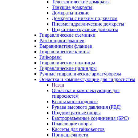
Телескопические домкраты
Тянущие домкраты
Домкраты низкие
Домкраты с низким подхватом
Пневмогидравлические домкраты
Подкатные грузовые домкраты
Гидравлические съемники
Разгонщики фланцев
Выравниватели фланцев
Гидравлические клинья
Гайкорезы
Гидравлические ножницы
Гидравлические цилиндры
Ручные гидравлические арматурорезы
Оснастка и комплектующие для гидросистем
Назад
Оснастка и комплектующие для
гидросистем
Краны многоходовые
Рукава высокого давления (РВД)
Поддомкратные опоры
Быстроразъемные соединения (БРС)
Плавающие опоры
Кассеты для гайковертов
Принадлежности