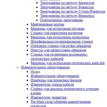
Твердомеры по методу Бринелля
Твердомеры по методу Роквелла
Твердомеры по методу Супер-Роквелла
Твердомеры по методу Виккерса
Портативные твердомеры
Маятниковые копры
Машины для испытания пружин
Станки для нанесения надрезов
Машины для испытания проволоки
Шлифовально-полировальные станки
Отрезные станки для резки образцов
Прессы для запрессовки образцов
Станки для полировки волоконно-
оптических кабелей
Машины для испытания оптических кабелей
Измерительное оборудование
Назад
Измерительное оборудование
Приборы для проверки биения
Измерители длины кабеля
Станки для анализа поперечного сечения
клемм
Измерители диаметра
Тестеры силы обжима наконечников
проводов