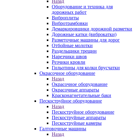
Назад
Оборудование и техника для
дорожных работ
Виброплиты
Вибротрамбовки
Демаркировщики дорожной разметки
Дорожные катки (виброкатки)
Разметочные машины для дорог
Отбойные молотки
Раздельщики трещин
Нарезчики швов
Резчики кровли
Гильотины для колки брусчатки
Окрасочное оборудование
Назад
Окрасочное оборудование
Окрасочные аппараты
Красконагнетательные баки
Пескоструйное оборудование
Назад
Пескоструйное оборудование
Пескоструйные аппараты
Пескоструйные камеры
Галтовочные машины
Назад