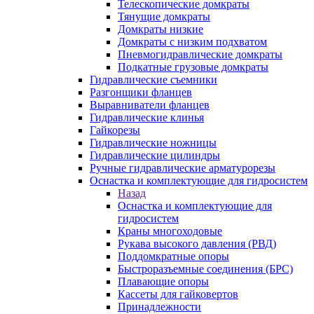
Телескопические домкраты
Тянущие домкраты
Домкраты низкие
Домкраты с низким подхватом
Пневмогидравлические домкраты
Подкатные грузовые домкраты
Гидравлические съемники
Разгонщики фланцев
Выравниватели фланцев
Гидравлические клинья
Гайкорезы
Гидравлические ножницы
Гидравлические цилиндры
Ручные гидравлические арматурорезы
Оснастка и комплектующие для гидросистем
Назад
Оснастка и комплектующие для
гидросистем
Краны многоходовые
Рукава высокого давления (РВД)
Поддомкратные опоры
Быстроразъемные соединения (БРС)
Плавающие опоры
Кассеты для гайковертов
Принадлежности