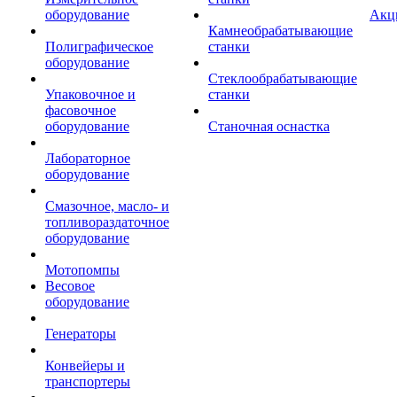
оборудование
Акц
Камнеобрабатывающие
Полиграфическое
станки
оборудование
Стеклообрабатывающие
Упаковочное и
станки
фасовочное
оборудование
Станочная оснастка
Лабораторное
оборудование
Смазочное, масло- и
топливораздаточное
оборудование
Мотопомпы
Весовое
оборудование
Генераторы
Конвейеры и
транспортеры