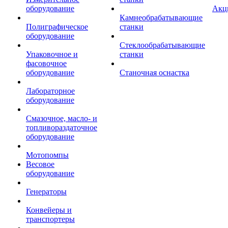
оборудование
Акц
Камнеобрабатывающие
Полиграфическое
станки
оборудование
Стеклообрабатывающие
Упаковочное и
станки
фасовочное
оборудование
Станочная оснастка
Лабораторное
оборудование
Смазочное, масло- и
топливораздаточное
оборудование
Мотопомпы
Весовое
оборудование
Генераторы
Конвейеры и
транспортеры