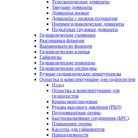
Телескопические домкраты
Тянущие домкраты
Домкраты низкие
Домкраты с низким подхватом
Пневмогидравлические домкраты
Подкатные грузовые домкраты
Гидравлические съемники
Разгонщики фланцев
Выравниватели фланцев
Гидравлические клинья
Гайкорезы
Гидравлические ножницы
Гидравлические цилиндры
Ручные гидравлические арматурорезы
Оснастка и комплектующие для гидросистем
Назад
Оснастка и комплектующие для
гидросистем
Краны многоходовые
Рукава высокого давления (РВД)
Поддомкратные опоры
Быстроразъемные соединения (БРС)
Плавающие опоры
Кассеты для гайковертов
Принадлежности