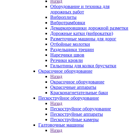
Назад
Оборудование и техника для
дорожных работ
Виброплиты
Вибротрамбовки
Демаркировщики дорожной разметки
Дорожные катки (виброкатки)
Разметочные машины для дорог
Отбойные молотки
Раздельщики трещин
Нарезчики швов
Резчики кровли
Гильотины для колки брусчатки
Окрасочное оборудование
Назад
Окрасочное оборудование
Окрасочные аппараты
Красконагнетательные баки
Пескоструйное оборудование
Назад
Пескоструйное оборудование
Пескоструйные аппараты
Пескоструйные камеры
Галтовочные машины
Назад