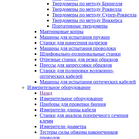
Твердомеры по методу Бринелля
Твердомеры по методу Роквелла
Твердомеры по методу Супер-Роквелла
Твердомеры по методу Виккерса
Портативные твердомеры
Маятниковые копры
Машины для испытания пружин
Станки для нанесения надрезов
Машины для испытания проволоки
Шлифовально-полировальные станки
Отрезные станки для резки образцов
Прессы для запрессовки образцов
Станки для полировки волоконно-
оптических кабелей
Машины для испытания оптических кабелей
Измерительное оборудование
Назад
Измерительное оборудование
Приборы для проверки биения
Измерители длины кабеля
Станки для анализа поперечного сечения
клемм
Измерители диаметра
Тестеры силы обжима наконечников
проводов