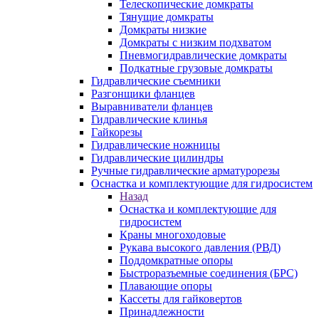
Телескопические домкраты
Тянущие домкраты
Домкраты низкие
Домкраты с низким подхватом
Пневмогидравлические домкраты
Подкатные грузовые домкраты
Гидравлические съемники
Разгонщики фланцев
Выравниватели фланцев
Гидравлические клинья
Гайкорезы
Гидравлические ножницы
Гидравлические цилиндры
Ручные гидравлические арматурорезы
Оснастка и комплектующие для гидросистем
Назад
Оснастка и комплектующие для
гидросистем
Краны многоходовые
Рукава высокого давления (РВД)
Поддомкратные опоры
Быстроразъемные соединения (БРС)
Плавающие опоры
Кассеты для гайковертов
Принадлежности