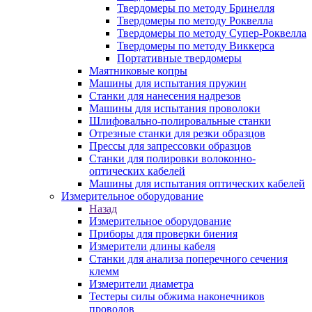
Твердомеры по методу Бринелля
Твердомеры по методу Роквелла
Твердомеры по методу Супер-Роквелла
Твердомеры по методу Виккерса
Портативные твердомеры
Маятниковые копры
Машины для испытания пружин
Станки для нанесения надрезов
Машины для испытания проволоки
Шлифовально-полировальные станки
Отрезные станки для резки образцов
Прессы для запрессовки образцов
Станки для полировки волоконно-
оптических кабелей
Машины для испытания оптических кабелей
Измерительное оборудование
Назад
Измерительное оборудование
Приборы для проверки биения
Измерители длины кабеля
Станки для анализа поперечного сечения
клемм
Измерители диаметра
Тестеры силы обжима наконечников
проводов