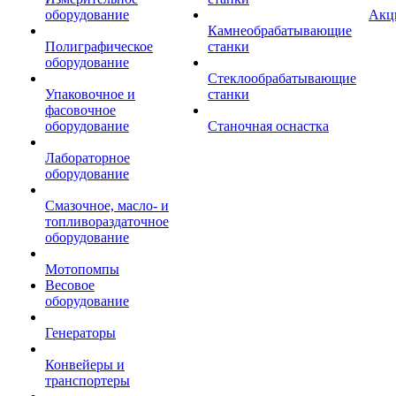
оборудование
Акц
Камнеобрабатывающие
Полиграфическое
станки
оборудование
Стеклообрабатывающие
Упаковочное и
станки
фасовочное
оборудование
Станочная оснастка
Лабораторное
оборудование
Смазочное, масло- и
топливораздаточное
оборудование
Мотопомпы
Весовое
оборудование
Генераторы
Конвейеры и
транспортеры