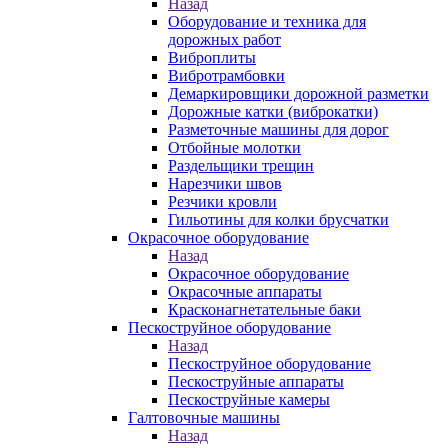
Назад
Оборудование и техника для
дорожных работ
Виброплиты
Вибротрамбовки
Демаркировщики дорожной разметки
Дорожные катки (виброкатки)
Разметочные машины для дорог
Отбойные молотки
Раздельщики трещин
Нарезчики швов
Резчики кровли
Гильотины для колки брусчатки
Окрасочное оборудование
Назад
Окрасочное оборудование
Окрасочные аппараты
Красконагнетательные баки
Пескоструйное оборудование
Назад
Пескоструйное оборудование
Пескоструйные аппараты
Пескоструйные камеры
Галтовочные машины
Назад