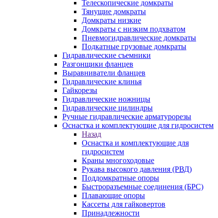
Телескопические домкраты
Тянущие домкраты
Домкраты низкие
Домкраты с низким подхватом
Пневмогидравлические домкраты
Подкатные грузовые домкраты
Гидравлические съемники
Разгонщики фланцев
Выравниватели фланцев
Гидравлические клинья
Гайкорезы
Гидравлические ножницы
Гидравлические цилиндры
Ручные гидравлические арматурорезы
Оснастка и комплектующие для гидросистем
Назад
Оснастка и комплектующие для
гидросистем
Краны многоходовые
Рукава высокого давления (РВД)
Поддомкратные опоры
Быстроразъемные соединения (БРС)
Плавающие опоры
Кассеты для гайковертов
Принадлежности