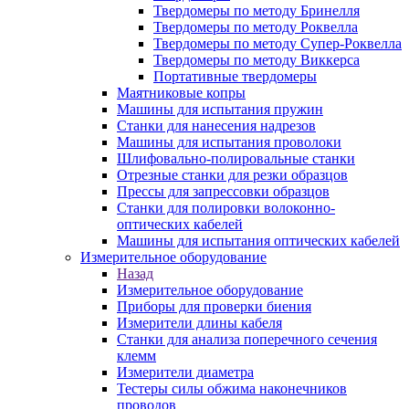
Твердомеры по методу Бринелля
Твердомеры по методу Роквелла
Твердомеры по методу Супер-Роквелла
Твердомеры по методу Виккерса
Портативные твердомеры
Маятниковые копры
Машины для испытания пружин
Станки для нанесения надрезов
Машины для испытания проволоки
Шлифовально-полировальные станки
Отрезные станки для резки образцов
Прессы для запрессовки образцов
Станки для полировки волоконно-
оптических кабелей
Машины для испытания оптических кабелей
Измерительное оборудование
Назад
Измерительное оборудование
Приборы для проверки биения
Измерители длины кабеля
Станки для анализа поперечного сечения
клемм
Измерители диаметра
Тестеры силы обжима наконечников
проводов