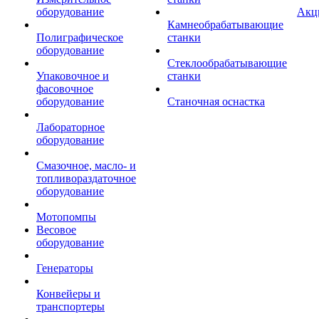
оборудование
Акц
Камнеобрабатывающие
Полиграфическое
станки
оборудование
Стеклообрабатывающие
Упаковочное и
станки
фасовочное
оборудование
Станочная оснастка
Лабораторное
оборудование
Смазочное, масло- и
топливораздаточное
оборудование
Мотопомпы
Весовое
оборудование
Генераторы
Конвейеры и
транспортеры