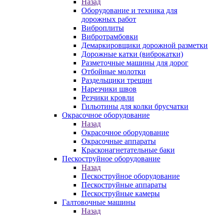
Назад
Оборудование и техника для
дорожных работ
Виброплиты
Вибротрамбовки
Демаркировщики дорожной разметки
Дорожные катки (виброкатки)
Разметочные машины для дорог
Отбойные молотки
Раздельщики трещин
Нарезчики швов
Резчики кровли
Гильотины для колки брусчатки
Окрасочное оборудование
Назад
Окрасочное оборудование
Окрасочные аппараты
Красконагнетательные баки
Пескоструйное оборудование
Назад
Пескоструйное оборудование
Пескоструйные аппараты
Пескоструйные камеры
Галтовочные машины
Назад