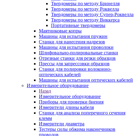
Твердомеры по методу Бринелля
Твердомеры по методу Роквелла
Твердомеры по методу Супер-Роквелла
Твердомеры по методу Виккерса
Портативные твердомеры
Маятниковые копры
Машины для испытания пружин
Станки для нанесения надрезов
Машины для испытания проволоки
Шлифовально-полировальные станки
Отрезные станки для резки образцов
Прессы для запрессовки образцов
Станки для полировки волоконно-
оптических кабелей
Машины для испытания оптических кабелей
Измерительное оборудование
Назад
Измерительное оборудование
Приборы для проверки биения
Измерители длины кабеля
Станки для анализа поперечного сечения
клемм
Измерители диаметра
Тестеры силы обжима наконечников
проводов