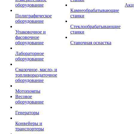
оборудование
Акц
Камнеобрабатывающие
Полиграфическое
станки
оборудование
Стеклообрабатывающие
Упаковочное и
станки
фасовочное
оборудование
Станочная оснастка
Лабораторное
оборудование
Смазочное, масло- и
топливораздаточное
оборудование
Мотопомпы
Весовое
оборудование
Генераторы
Конвейеры и
транспортеры