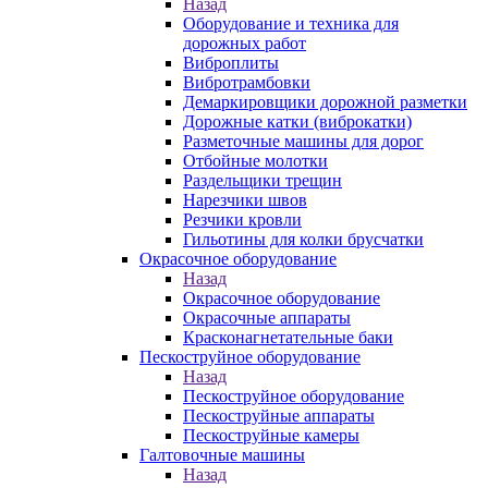
Назад
Оборудование и техника для
дорожных работ
Виброплиты
Вибротрамбовки
Демаркировщики дорожной разметки
Дорожные катки (виброкатки)
Разметочные машины для дорог
Отбойные молотки
Раздельщики трещин
Нарезчики швов
Резчики кровли
Гильотины для колки брусчатки
Окрасочное оборудование
Назад
Окрасочное оборудование
Окрасочные аппараты
Красконагнетательные баки
Пескоструйное оборудование
Назад
Пескоструйное оборудование
Пескоструйные аппараты
Пескоструйные камеры
Галтовочные машины
Назад