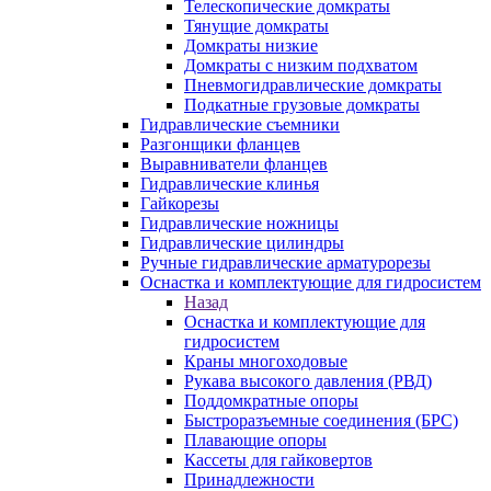
Телескопические домкраты
Тянущие домкраты
Домкраты низкие
Домкраты с низким подхватом
Пневмогидравлические домкраты
Подкатные грузовые домкраты
Гидравлические съемники
Разгонщики фланцев
Выравниватели фланцев
Гидравлические клинья
Гайкорезы
Гидравлические ножницы
Гидравлические цилиндры
Ручные гидравлические арматурорезы
Оснастка и комплектующие для гидросистем
Назад
Оснастка и комплектующие для
гидросистем
Краны многоходовые
Рукава высокого давления (РВД)
Поддомкратные опоры
Быстроразъемные соединения (БРС)
Плавающие опоры
Кассеты для гайковертов
Принадлежности