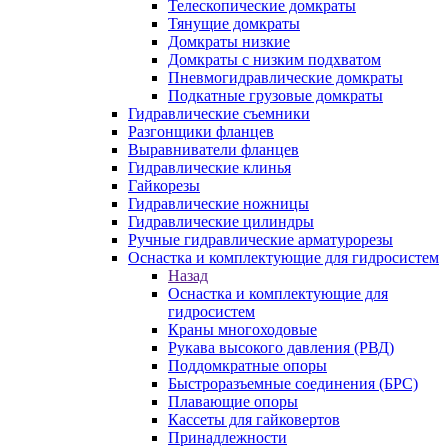
Телескопические домкраты
Тянущие домкраты
Домкраты низкие
Домкраты с низким подхватом
Пневмогидравлические домкраты
Подкатные грузовые домкраты
Гидравлические съемники
Разгонщики фланцев
Выравниватели фланцев
Гидравлические клинья
Гайкорезы
Гидравлические ножницы
Гидравлические цилиндры
Ручные гидравлические арматурорезы
Оснастка и комплектующие для гидросистем
Назад
Оснастка и комплектующие для
гидросистем
Краны многоходовые
Рукава высокого давления (РВД)
Поддомкратные опоры
Быстроразъемные соединения (БРС)
Плавающие опоры
Кассеты для гайковертов
Принадлежности