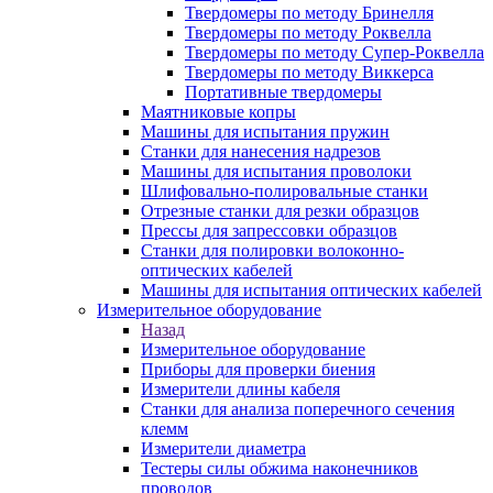
Твердомеры по методу Бринелля
Твердомеры по методу Роквелла
Твердомеры по методу Супер-Роквелла
Твердомеры по методу Виккерса
Портативные твердомеры
Маятниковые копры
Машины для испытания пружин
Станки для нанесения надрезов
Машины для испытания проволоки
Шлифовально-полировальные станки
Отрезные станки для резки образцов
Прессы для запрессовки образцов
Станки для полировки волоконно-
оптических кабелей
Машины для испытания оптических кабелей
Измерительное оборудование
Назад
Измерительное оборудование
Приборы для проверки биения
Измерители длины кабеля
Станки для анализа поперечного сечения
клемм
Измерители диаметра
Тестеры силы обжима наконечников
проводов