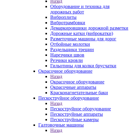
Назад
Оборудование и техника для
дорожных работ
Виброплиты
Вибротрамбовки
Демаркировщики дорожной разметки
Дорожные катки (виброкатки)
Разметочные машины для дорог
Отбойные молотки
Раздельщики трещин
Нарезчики швов
Резчики кровли
Гильотины для колки брусчатки
Окрасочное оборудование
Назад
Окрасочное оборудование
Окрасочные аппараты
Красконагнетательные баки
Пескоструйное оборудование
Назад
Пескоструйное оборудование
Пескоструйные аппараты
Пескоструйные камеры
Галтовочные машины
Назад