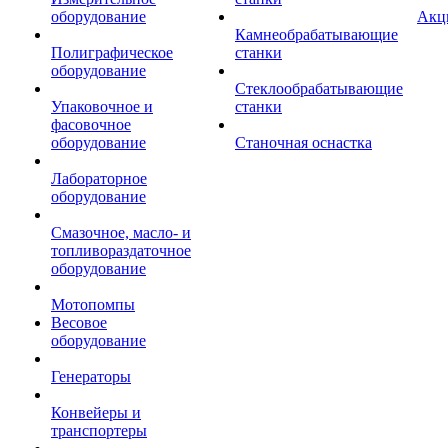
оборудование
Акц
Камнеобрабатывающие
Полиграфическое
станки
оборудование
Стеклообрабатывающие
Упаковочное и
станки
фасовочное
оборудование
Станочная оснастка
Лабораторное
оборудование
Смазочное, масло- и
топливораздаточное
оборудование
Мотопомпы
Весовое
оборудование
Генераторы
Конвейеры и
транспортеры