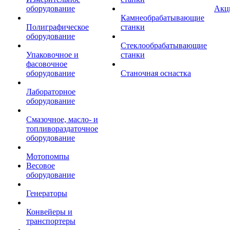
оборудование
Акц
Камнеобрабатывающие
Полиграфическое
станки
оборудование
Стеклообрабатывающие
Упаковочное и
станки
фасовочное
оборудование
Станочная оснастка
Лабораторное
оборудование
Смазочное, масло- и
топливораздаточное
оборудование
Мотопомпы
Весовое
оборудование
Генераторы
Конвейеры и
транспортеры