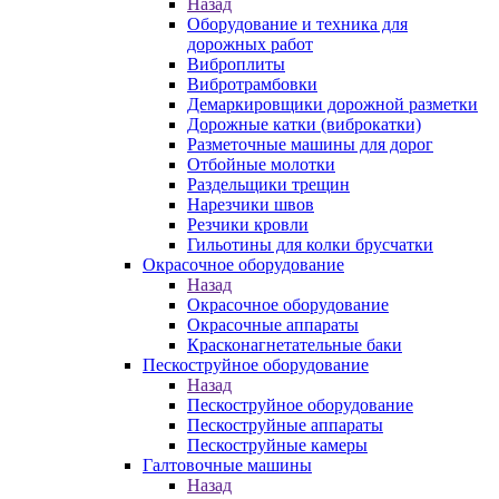
Назад
Оборудование и техника для
дорожных работ
Виброплиты
Вибротрамбовки
Демаркировщики дорожной разметки
Дорожные катки (виброкатки)
Разметочные машины для дорог
Отбойные молотки
Раздельщики трещин
Нарезчики швов
Резчики кровли
Гильотины для колки брусчатки
Окрасочное оборудование
Назад
Окрасочное оборудование
Окрасочные аппараты
Красконагнетательные баки
Пескоструйное оборудование
Назад
Пескоструйное оборудование
Пескоструйные аппараты
Пескоструйные камеры
Галтовочные машины
Назад