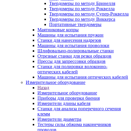
Твердомеры по методу Бринелля
Твердомеры по методу Роквелла
Твердомеры по методу Супер-Роквелла
Твердомеры по методу Виккерса
Портативные твердомеры
Маятниковые копры
Машины для испытания пружин
Станки для нанесения надрезов
Машины для испытания проволоки
Шлифовально-полировальные станки
Отрезные станки для резки образцов
Прессы для запрессовки образцов
Станки для полировки волоконно-
оптических кабелей
Машины для испытания оптических кабелей
Измерительное оборудование
Назад
Измерительное оборудование
Приборы для проверки биения
Измерители длины кабеля
Станки для анализа поперечного сечения
клемм
Измерители диаметра
Тестеры силы обжима наконечников
проводов