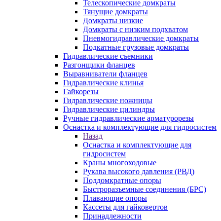
Телескопические домкраты
Тянущие домкраты
Домкраты низкие
Домкраты с низким подхватом
Пневмогидравлические домкраты
Подкатные грузовые домкраты
Гидравлические съемники
Разгонщики фланцев
Выравниватели фланцев
Гидравлические клинья
Гайкорезы
Гидравлические ножницы
Гидравлические цилиндры
Ручные гидравлические арматурорезы
Оснастка и комплектующие для гидросистем
Назад
Оснастка и комплектующие для
гидросистем
Краны многоходовые
Рукава высокого давления (РВД)
Поддомкратные опоры
Быстроразъемные соединения (БРС)
Плавающие опоры
Кассеты для гайковертов
Принадлежности