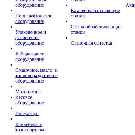
оборудование
Акц
Камнеобрабатывающие
Полиграфическое
станки
оборудование
Стеклообрабатывающие
Упаковочное и
станки
фасовочное
оборудование
Станочная оснастка
Лабораторное
оборудование
Смазочное, масло- и
топливораздаточное
оборудование
Мотопомпы
Весовое
оборудование
Генераторы
Конвейеры и
транспортеры