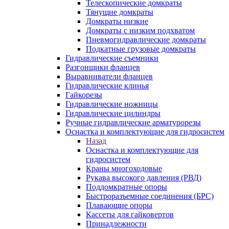
Телескопические домкраты
Тянущие домкраты
Домкраты низкие
Домкраты с низким подхватом
Пневмогидравлические домкраты
Подкатные грузовые домкраты
Гидравлические съемники
Разгонщики фланцев
Выравниватели фланцев
Гидравлические клинья
Гайкорезы
Гидравлические ножницы
Гидравлические цилиндры
Ручные гидравлические арматурорезы
Оснастка и комплектующие для гидросистем
Назад
Оснастка и комплектующие для
гидросистем
Краны многоходовые
Рукава высокого давления (РВД)
Поддомкратные опоры
Быстроразъемные соединения (БРС)
Плавающие опоры
Кассеты для гайковертов
Принадлежности