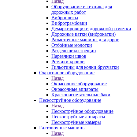
Назад
Оборудование и техника для
дорожных работ
Виброплиты
Вибротрамбовки
Демаркировщики дорожной разметки
Дорожные катки (виброкатки)
Разметочные машины для дорог
Отбойные молотки
Раздельщики трещин
Нарезчики швов
Резчики кровли
Гильотины для колки брусчатки
Окрасочное оборудование
Назад
Окрасочное оборудование
Окрасочные аппараты
Красконагнетательные баки
Пескоструйное оборудование
Назад
Пескоструйное оборудование
Пескоструйные аппараты
Пескоструйные камеры
Галтовочные машины
Назад