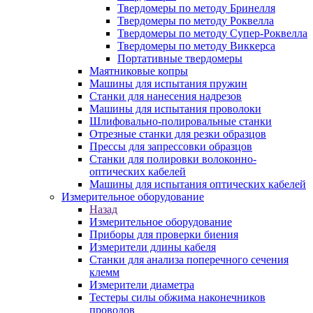
Твердомеры по методу Бринелля
Твердомеры по методу Роквелла
Твердомеры по методу Супер-Роквелла
Твердомеры по методу Виккерса
Портативные твердомеры
Маятниковые копры
Машины для испытания пружин
Станки для нанесения надрезов
Машины для испытания проволоки
Шлифовально-полировальные станки
Отрезные станки для резки образцов
Прессы для запрессовки образцов
Станки для полировки волоконно-
оптических кабелей
Машины для испытания оптических кабелей
Измерительное оборудование
Назад
Измерительное оборудование
Приборы для проверки биения
Измерители длины кабеля
Станки для анализа поперечного сечения
клемм
Измерители диаметра
Тестеры силы обжима наконечников
проводов