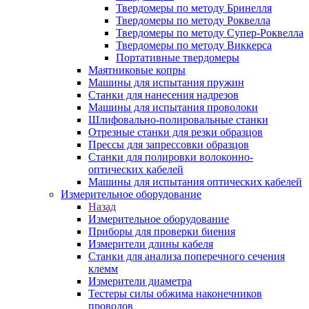
Твердомеры по методу Бринелля
Твердомеры по методу Роквелла
Твердомеры по методу Супер-Роквелла
Твердомеры по методу Виккерса
Портативные твердомеры
Маятниковые копры
Машины для испытания пружин
Станки для нанесения надрезов
Машины для испытания проволоки
Шлифовально-полировальные станки
Отрезные станки для резки образцов
Прессы для запрессовки образцов
Станки для полировки волоконно-
оптических кабелей
Машины для испытания оптических кабелей
Измерительное оборудование
Назад
Измерительное оборудование
Приборы для проверки биения
Измерители длины кабеля
Станки для анализа поперечного сечения
клемм
Измерители диаметра
Тестеры силы обжима наконечников
проводов