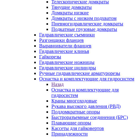
Телескопические домкраты
Тянущие домкраты
Домкраты низкие
Домкраты с низким подхватом
Пневмогидравлические домкраты
Подкатные грузовые домкраты
Гидравлические съемники
Разгонщики фланцев
Выравниватели фланцев
Гидравлические клинья
Гайкорезы
Гидравлические ножницы
Гидравлические цилиндры
Ручные гидравлические арматурорезы
Оснастка и комплектующие для гидросистем
Назад
Оснастка и комплектующие для
гидросистем
Краны многоходовые
Рукава высокого давления (РВД)
Поддомкратные опоры
Быстроразъемные соединения (БРС)
Плавающие опоры
Кассеты для гайковертов
Принадлежности