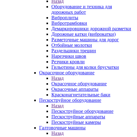
Назад
Оборудование и техника для
дорожных работ
Виброплиты
Вибротрамбовки
Демаркировщики дорожной разметки
Дорожные катки (виброкатки)
Разметочные машины для дорог
Отбойные молотки
Раздельщики трещин
Нарезчики швов
Резчики кровли
Гильотины для колки брусчатки
Окрасочное оборудование
Назад
Окрасочное оборудование
Окрасочные аппараты
Красконагнетательные баки
Пескоструйное оборудование
Назад
Пескоструйное оборудование
Пескоструйные аппараты
Пескоструйные камеры
Галтовочные машины
Назад