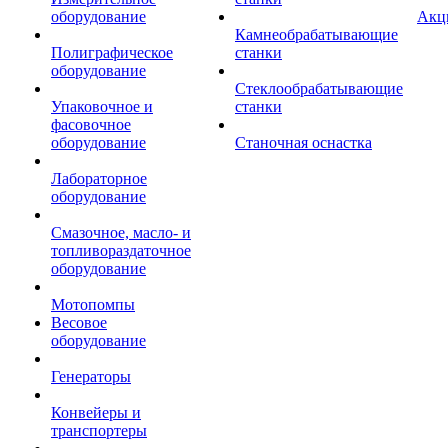
оборудование
Акц
Камнеобрабатывающие
Полиграфическое
станки
оборудование
Стеклообрабатывающие
Упаковочное и
станки
фасовочное
оборудование
Станочная оснастка
Лабораторное
оборудование
Смазочное, масло- и
топливораздаточное
оборудование
Мотопомпы
Весовое
оборудование
Генераторы
Конвейеры и
транспортеры