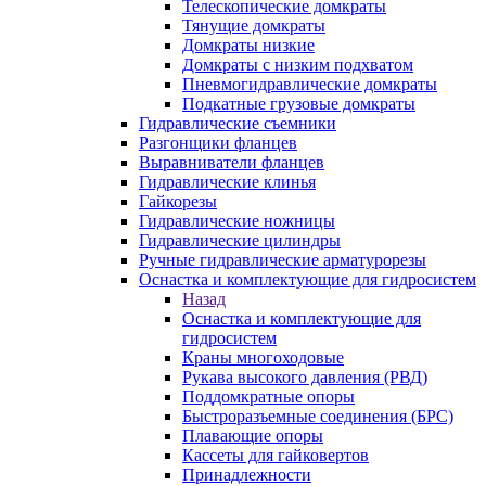
Телескопические домкраты
Тянущие домкраты
Домкраты низкие
Домкраты с низким подхватом
Пневмогидравлические домкраты
Подкатные грузовые домкраты
Гидравлические съемники
Разгонщики фланцев
Выравниватели фланцев
Гидравлические клинья
Гайкорезы
Гидравлические ножницы
Гидравлические цилиндры
Ручные гидравлические арматурорезы
Оснастка и комплектующие для гидросистем
Назад
Оснастка и комплектующие для
гидросистем
Краны многоходовые
Рукава высокого давления (РВД)
Поддомкратные опоры
Быстроразъемные соединения (БРС)
Плавающие опоры
Кассеты для гайковертов
Принадлежности