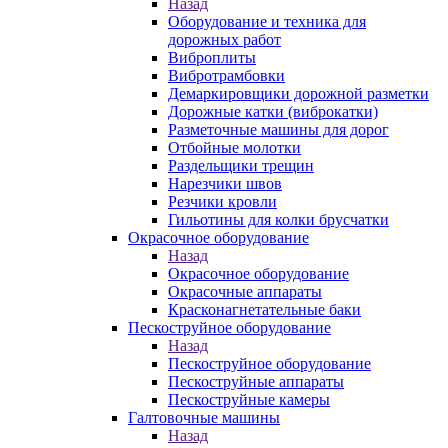
Назад
Оборудование и техника для
дорожных работ
Виброплиты
Вибротрамбовки
Демаркировщики дорожной разметки
Дорожные катки (виброкатки)
Разметочные машины для дорог
Отбойные молотки
Раздельщики трещин
Нарезчики швов
Резчики кровли
Гильотины для колки брусчатки
Окрасочное оборудование
Назад
Окрасочное оборудование
Окрасочные аппараты
Красконагнетательные баки
Пескоструйное оборудование
Назад
Пескоструйное оборудование
Пескоструйные аппараты
Пескоструйные камеры
Галтовочные машины
Назад