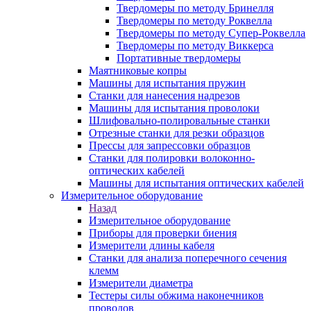
Твердомеры по методу Бринелля
Твердомеры по методу Роквелла
Твердомеры по методу Супер-Роквелла
Твердомеры по методу Виккерса
Портативные твердомеры
Маятниковые копры
Машины для испытания пружин
Станки для нанесения надрезов
Машины для испытания проволоки
Шлифовально-полировальные станки
Отрезные станки для резки образцов
Прессы для запрессовки образцов
Станки для полировки волоконно-
оптических кабелей
Машины для испытания оптических кабелей
Измерительное оборудование
Назад
Измерительное оборудование
Приборы для проверки биения
Измерители длины кабеля
Станки для анализа поперечного сечения
клемм
Измерители диаметра
Тестеры силы обжима наконечников
проводов