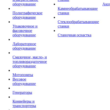
оборудование
Акц
Камнеобрабатывающие
Полиграфическое
станки
оборудование
Стеклообрабатывающие
Упаковочное и
станки
фасовочное
оборудование
Станочная оснастка
Лабораторное
оборудование
Смазочное, масло- и
топливораздаточное
оборудование
Мотопомпы
Весовое
оборудование
Генераторы
Конвейеры и
транспортеры