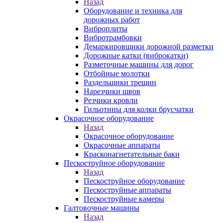
Назад
Оборудование и техника для
дорожных работ
Виброплиты
Вибротрамбовки
Демаркировщики дорожной разметки
Дорожные катки (виброкатки)
Разметочные машины для дорог
Отбойные молотки
Раздельщики трещин
Нарезчики швов
Резчики кровли
Гильотины для колки брусчатки
Окрасочное оборудование
Назад
Окрасочное оборудование
Окрасочные аппараты
Красконагнетательные баки
Пескоструйное оборудование
Назад
Пескоструйное оборудование
Пескоструйные аппараты
Пескоструйные камеры
Галтовочные машины
Назад