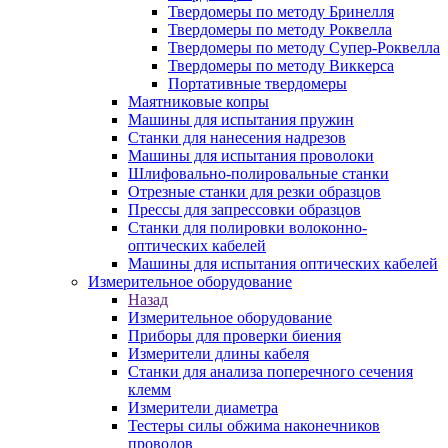
Твердомеры по методу Бринелля
Твердомеры по методу Роквелла
Твердомеры по методу Супер-Роквелла
Твердомеры по методу Виккерса
Портативные твердомеры
Маятниковые копры
Машины для испытания пружин
Станки для нанесения надрезов
Машины для испытания проволоки
Шлифовально-полировальные станки
Отрезные станки для резки образцов
Прессы для запрессовки образцов
Станки для полировки волоконно-
оптических кабелей
Машины для испытания оптических кабелей
Измерительное оборудование
Назад
Измерительное оборудование
Приборы для проверки биения
Измерители длины кабеля
Станки для анализа поперечного сечения
клемм
Измерители диаметра
Тестеры силы обжима наконечников
проводов