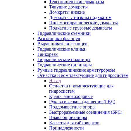
Телескопические домкраты
Тянущие домкраты
Домкраты низкие
Домкраты с низким подхватом
Пневмогидравлические домкраты
Подкатные грузовые домкраты
Гидравлические съемники
Разгонщики фланцев
Выравниватели фланцев
Гидравлические клинья
Гайкорезы
Гидравлические ножницы
Гидравлические цилиндры
Ручные гидравлические арматурорезы
Оснастка и комплектующие для гидросистем
Назад
Оснастка и комплектующие для
гидросистем
Краны многоходовые
Рукава высокого давления (РВД)
Поддомкратные опоры
Быстроразъемные соединения (БРС)
Плавающие опоры
Кассеты для гайковертов
Принадлежности