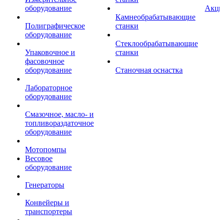
оборудование
Акц
Камнеобрабатывающие
Полиграфическое
станки
оборудование
Стеклообрабатывающие
Упаковочное и
станки
фасовочное
оборудование
Станочная оснастка
Лабораторное
оборудование
Смазочное, масло- и
топливораздаточное
оборудование
Мотопомпы
Весовое
оборудование
Генераторы
Конвейеры и
транспортеры