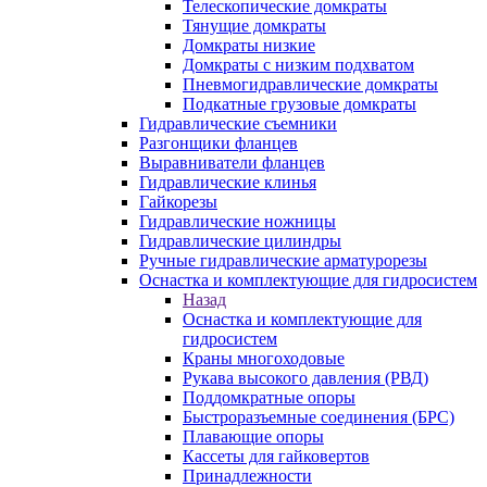
Телескопические домкраты
Тянущие домкраты
Домкраты низкие
Домкраты с низким подхватом
Пневмогидравлические домкраты
Подкатные грузовые домкраты
Гидравлические съемники
Разгонщики фланцев
Выравниватели фланцев
Гидравлические клинья
Гайкорезы
Гидравлические ножницы
Гидравлические цилиндры
Ручные гидравлические арматурорезы
Оснастка и комплектующие для гидросистем
Назад
Оснастка и комплектующие для
гидросистем
Краны многоходовые
Рукава высокого давления (РВД)
Поддомкратные опоры
Быстроразъемные соединения (БРС)
Плавающие опоры
Кассеты для гайковертов
Принадлежности