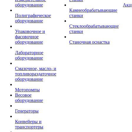
оборудование
Акц
Камнеобрабатывающие
Полиграфическое
станки
оборудование
Стеклообрабатывающие
Упаковочное и
станки
фасовочное
оборудование
Станочная оснастка
Лабораторное
оборудование
Смазочное, масло- и
топливораздаточное
оборудование
Мотопомпы
Весовое
оборудование
Генераторы
Конвейеры и
транспортеры