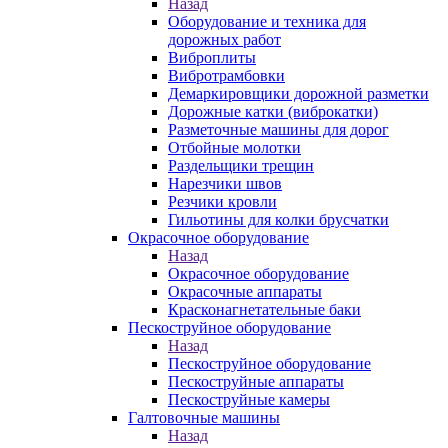
Назад
Оборудование и техника для
дорожных работ
Виброплиты
Вибротрамбовки
Демаркировщики дорожной разметки
Дорожные катки (виброкатки)
Разметочные машины для дорог
Отбойные молотки
Раздельщики трещин
Нарезчики швов
Резчики кровли
Гильотины для колки брусчатки
Окрасочное оборудование
Назад
Окрасочное оборудование
Окрасочные аппараты
Красконагнетательные баки
Пескоструйное оборудование
Назад
Пескоструйное оборудование
Пескоструйные аппараты
Пескоструйные камеры
Галтовочные машины
Назад