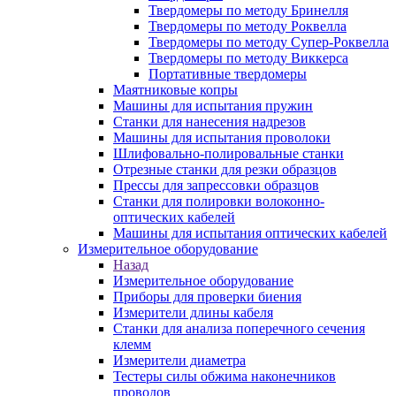
Твердомеры по методу Бринелля
Твердомеры по методу Роквелла
Твердомеры по методу Супер-Роквелла
Твердомеры по методу Виккерса
Портативные твердомеры
Маятниковые копры
Машины для испытания пружин
Станки для нанесения надрезов
Машины для испытания проволоки
Шлифовально-полировальные станки
Отрезные станки для резки образцов
Прессы для запрессовки образцов
Станки для полировки волоконно-
оптических кабелей
Машины для испытания оптических кабелей
Измерительное оборудование
Назад
Измерительное оборудование
Приборы для проверки биения
Измерители длины кабеля
Станки для анализа поперечного сечения
клемм
Измерители диаметра
Тестеры силы обжима наконечников
проводов