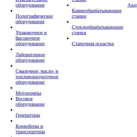
оборудование
Акц
Камнеобрабатывающие
Полиграфическое
станки
оборудование
Стеклообрабатывающие
Упаковочное и
станки
фасовочное
оборудование
Станочная оснастка
Лабораторное
оборудование
Смазочное, масло- и
топливораздаточное
оборудование
Мотопомпы
Весовое
оборудование
Генераторы
Конвейеры и
транспортеры