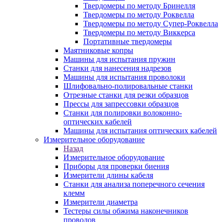
Твердомеры по методу Бринелля
Твердомеры по методу Роквелла
Твердомеры по методу Супер-Роквелла
Твердомеры по методу Виккерса
Портативные твердомеры
Маятниковые копры
Машины для испытания пружин
Станки для нанесения надрезов
Машины для испытания проволоки
Шлифовально-полировальные станки
Отрезные станки для резки образцов
Прессы для запрессовки образцов
Станки для полировки волоконно-
оптических кабелей
Машины для испытания оптических кабелей
Измерительное оборудование
Назад
Измерительное оборудование
Приборы для проверки биения
Измерители длины кабеля
Станки для анализа поперечного сечения
клемм
Измерители диаметра
Тестеры силы обжима наконечников
проводов