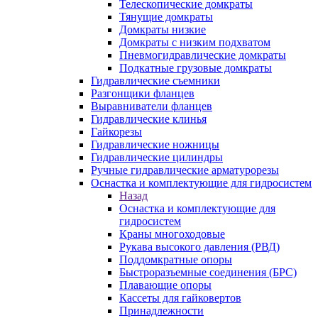
Телескопические домкраты
Тянущие домкраты
Домкраты низкие
Домкраты с низким подхватом
Пневмогидравлические домкраты
Подкатные грузовые домкраты
Гидравлические съемники
Разгонщики фланцев
Выравниватели фланцев
Гидравлические клинья
Гайкорезы
Гидравлические ножницы
Гидравлические цилиндры
Ручные гидравлические арматурорезы
Оснастка и комплектующие для гидросистем
Назад
Оснастка и комплектующие для
гидросистем
Краны многоходовые
Рукава высокого давления (РВД)
Поддомкратные опоры
Быстроразъемные соединения (БРС)
Плавающие опоры
Кассеты для гайковертов
Принадлежности