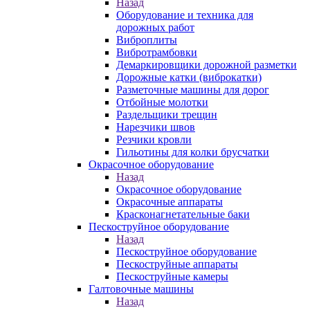
Назад
Оборудование и техника для
дорожных работ
Виброплиты
Вибротрамбовки
Демаркировщики дорожной разметки
Дорожные катки (виброкатки)
Разметочные машины для дорог
Отбойные молотки
Раздельщики трещин
Нарезчики швов
Резчики кровли
Гильотины для колки брусчатки
Окрасочное оборудование
Назад
Окрасочное оборудование
Окрасочные аппараты
Красконагнетательные баки
Пескоструйное оборудование
Назад
Пескоструйное оборудование
Пескоструйные аппараты
Пескоструйные камеры
Галтовочные машины
Назад