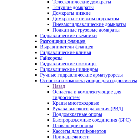
Телескопические домкраты
Тянущие домкраты
Домкраты низкие
Домкраты с низким подхватом
Пневмогидравлические домкраты
Подкатные грузовые домкраты
Гидравлические съемники
Разгонщики фланцев
Выравниватели фланцев
Гидравлические клинья
Гайкорезы
Гидравлические ножницы
Гидравлические цилиндры
Ручные гидравлические арматурорезы
Оснастка и комплектующие для гидросистем
Назад
Оснастка и комплектующие для
гидросистем
Краны многоходовые
Рукава высокого давления (РВД)
Поддомкратные опоры
Быстроразъемные соединения (БРС)
Плавающие опоры
Кассеты для гайковертов
Принадлежности