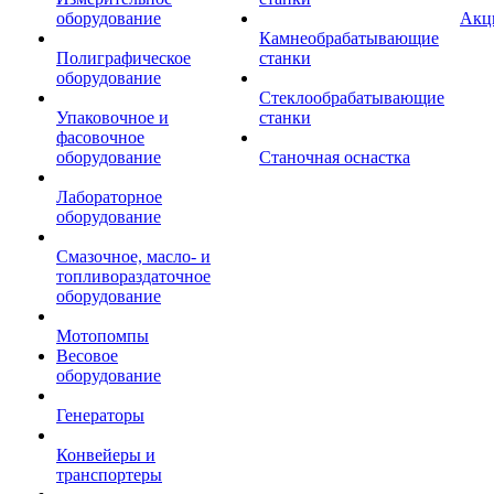
оборудование
Акц
Камнеобрабатывающие
Полиграфическое
станки
оборудование
Стеклообрабатывающие
Упаковочное и
станки
фасовочное
оборудование
Станочная оснастка
Лабораторное
оборудование
Смазочное, масло- и
топливораздаточное
оборудование
Мотопомпы
Весовое
оборудование
Генераторы
Конвейеры и
транспортеры