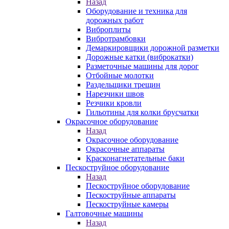
Назад
Оборудование и техника для
дорожных работ
Виброплиты
Вибротрамбовки
Демаркировщики дорожной разметки
Дорожные катки (виброкатки)
Разметочные машины для дорог
Отбойные молотки
Раздельщики трещин
Нарезчики швов
Резчики кровли
Гильотины для колки брусчатки
Окрасочное оборудование
Назад
Окрасочное оборудование
Окрасочные аппараты
Красконагнетательные баки
Пескоструйное оборудование
Назад
Пескоструйное оборудование
Пескоструйные аппараты
Пескоструйные камеры
Галтовочные машины
Назад