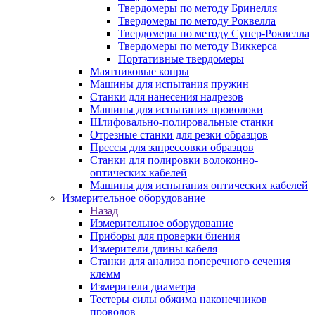
Твердомеры по методу Бринелля
Твердомеры по методу Роквелла
Твердомеры по методу Супер-Роквелла
Твердомеры по методу Виккерса
Портативные твердомеры
Маятниковые копры
Машины для испытания пружин
Станки для нанесения надрезов
Машины для испытания проволоки
Шлифовально-полировальные станки
Отрезные станки для резки образцов
Прессы для запрессовки образцов
Станки для полировки волоконно-
оптических кабелей
Машины для испытания оптических кабелей
Измерительное оборудование
Назад
Измерительное оборудование
Приборы для проверки биения
Измерители длины кабеля
Станки для анализа поперечного сечения
клемм
Измерители диаметра
Тестеры силы обжима наконечников
проводов