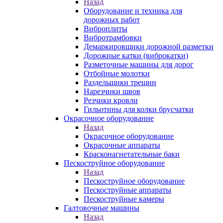
Назад
Оборудование и техника для
дорожных работ
Виброплиты
Вибротрамбовки
Демаркировщики дорожной разметки
Дорожные катки (виброкатки)
Разметочные машины для дорог
Отбойные молотки
Раздельщики трещин
Нарезчики швов
Резчики кровли
Гильотины для колки брусчатки
Окрасочное оборудование
Назад
Окрасочное оборудование
Окрасочные аппараты
Красконагнетательные баки
Пескоструйное оборудование
Назад
Пескоструйное оборудование
Пескоструйные аппараты
Пескоструйные камеры
Галтовочные машины
Назад