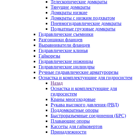
Телескопические домкраты
Тянущие домкраты
Домкраты низкие
Домкраты с низким подхватом
Пневмогидравлические домкраты
Подкатные грузовые домкраты
Гидравлические съемники
Разгонщики фланцев
Выравниватели фланцев
Гидравлические клинья
Гайкорезы
Гидравлические ножницы
Гидравлические цилиндры
Ручные гидравлические арматурорезы
Оснастка и комплектующие для гидросистем
Назад
Оснастка и комплектующие для
гидросистем
Краны многоходовые
Рукава высокого давления (РВД)
Поддомкратные опоры
Быстроразъемные соединения (БРС)
Плавающие опоры
Кассеты для гайковертов
Принадлежности