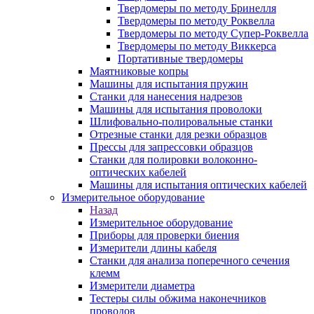
Твердомеры по методу Бринелля
Твердомеры по методу Роквелла
Твердомеры по методу Супер-Роквелла
Твердомеры по методу Виккерса
Портативные твердомеры
Маятниковые копры
Машины для испытания пружин
Станки для нанесения надрезов
Машины для испытания проволоки
Шлифовально-полировальные станки
Отрезные станки для резки образцов
Прессы для запрессовки образцов
Станки для полировки волоконно-
оптических кабелей
Машины для испытания оптических кабелей
Измерительное оборудование
Назад
Измерительное оборудование
Приборы для проверки биения
Измерители длины кабеля
Станки для анализа поперечного сечения
клемм
Измерители диаметра
Тестеры силы обжима наконечников
проводов