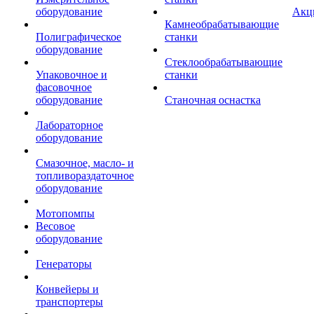
оборудование
Акц
Камнеобрабатывающие
Полиграфическое
станки
оборудование
Стеклообрабатывающие
Упаковочное и
станки
фасовочное
оборудование
Станочная оснастка
Лабораторное
оборудование
Смазочное, масло- и
топливораздаточное
оборудование
Мотопомпы
Весовое
оборудование
Генераторы
Конвейеры и
транспортеры