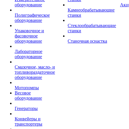
оборудование
Акц
Камнеобрабатывающие
Полиграфическое
станки
оборудование
Стеклообрабатывающие
Упаковочное и
станки
фасовочное
оборудование
Станочная оснастка
Лабораторное
оборудование
Смазочное, масло- и
топливораздаточное
оборудование
Мотопомпы
Весовое
оборудование
Генераторы
Конвейеры и
транспортеры