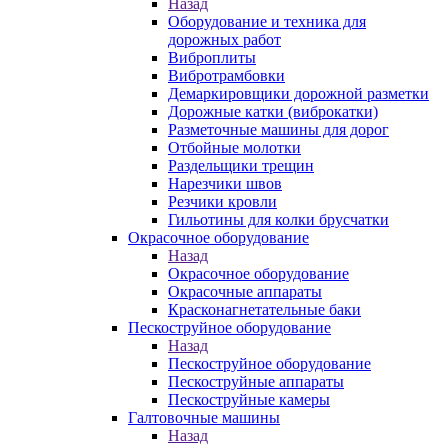
Назад
Оборудование и техника для
дорожных работ
Виброплиты
Вибротрамбовки
Демаркировщики дорожной разметки
Дорожные катки (виброкатки)
Разметочные машины для дорог
Отбойные молотки
Раздельщики трещин
Нарезчики швов
Резчики кровли
Гильотины для колки брусчатки
Окрасочное оборудование
Назад
Окрасочное оборудование
Окрасочные аппараты
Красконагнетательные баки
Пескоструйное оборудование
Назад
Пескоструйное оборудование
Пескоструйные аппараты
Пескоструйные камеры
Галтовочные машины
Назад