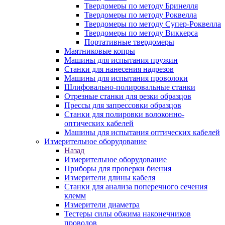
Твердомеры по методу Бринелля
Твердомеры по методу Роквелла
Твердомеры по методу Супер-Роквелла
Твердомеры по методу Виккерса
Портативные твердомеры
Маятниковые копры
Машины для испытания пружин
Станки для нанесения надрезов
Машины для испытания проволоки
Шлифовально-полировальные станки
Отрезные станки для резки образцов
Прессы для запрессовки образцов
Станки для полировки волоконно-
оптических кабелей
Машины для испытания оптических кабелей
Измерительное оборудование
Назад
Измерительное оборудование
Приборы для проверки биения
Измерители длины кабеля
Станки для анализа поперечного сечения
клемм
Измерители диаметра
Тестеры силы обжима наконечников
проводов