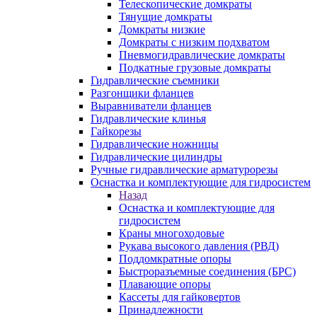
Телескопические домкраты
Тянущие домкраты
Домкраты низкие
Домкраты с низким подхватом
Пневмогидравлические домкраты
Подкатные грузовые домкраты
Гидравлические съемники
Разгонщики фланцев
Выравниватели фланцев
Гидравлические клинья
Гайкорезы
Гидравлические ножницы
Гидравлические цилиндры
Ручные гидравлические арматурорезы
Оснастка и комплектующие для гидросистем
Назад
Оснастка и комплектующие для
гидросистем
Краны многоходовые
Рукава высокого давления (РВД)
Поддомкратные опоры
Быстроразъемные соединения (БРС)
Плавающие опоры
Кассеты для гайковертов
Принадлежности