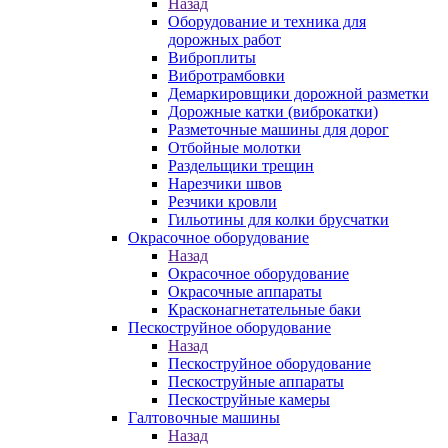
Назад
Оборудование и техника для
дорожных работ
Виброплиты
Вибротрамбовки
Демаркировщики дорожной разметки
Дорожные катки (виброкатки)
Разметочные машины для дорог
Отбойные молотки
Раздельщики трещин
Нарезчики швов
Резчики кровли
Гильотины для колки брусчатки
Окрасочное оборудование
Назад
Окрасочное оборудование
Окрасочные аппараты
Красконагнетательные баки
Пескоструйное оборудование
Назад
Пескоструйное оборудование
Пескоструйные аппараты
Пескоструйные камеры
Галтовочные машины
Назад