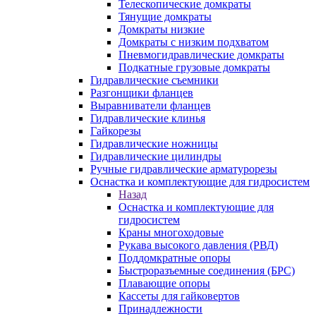
Телескопические домкраты
Тянущие домкраты
Домкраты низкие
Домкраты с низким подхватом
Пневмогидравлические домкраты
Подкатные грузовые домкраты
Гидравлические съемники
Разгонщики фланцев
Выравниватели фланцев
Гидравлические клинья
Гайкорезы
Гидравлические ножницы
Гидравлические цилиндры
Ручные гидравлические арматурорезы
Оснастка и комплектующие для гидросистем
Назад
Оснастка и комплектующие для
гидросистем
Краны многоходовые
Рукава высокого давления (РВД)
Поддомкратные опоры
Быстроразъемные соединения (БРС)
Плавающие опоры
Кассеты для гайковертов
Принадлежности