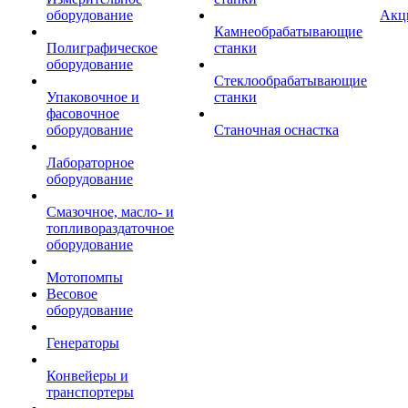
оборудование
Акц
Камнеобрабатывающие
Полиграфическое
станки
оборудование
Стеклообрабатывающие
Упаковочное и
станки
фасовочное
оборудование
Станочная оснастка
Лабораторное
оборудование
Смазочное, масло- и
топливораздаточное
оборудование
Мотопомпы
Весовое
оборудование
Генераторы
Конвейеры и
транспортеры