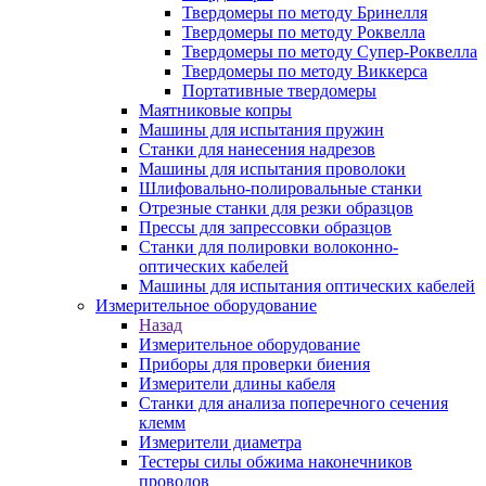
Твердомеры по методу Бринелля
Твердомеры по методу Роквелла
Твердомеры по методу Супер-Роквелла
Твердомеры по методу Виккерса
Портативные твердомеры
Маятниковые копры
Машины для испытания пружин
Станки для нанесения надрезов
Машины для испытания проволоки
Шлифовально-полировальные станки
Отрезные станки для резки образцов
Прессы для запрессовки образцов
Станки для полировки волоконно-
оптических кабелей
Машины для испытания оптических кабелей
Измерительное оборудование
Назад
Измерительное оборудование
Приборы для проверки биения
Измерители длины кабеля
Станки для анализа поперечного сечения
клемм
Измерители диаметра
Тестеры силы обжима наконечников
проводов