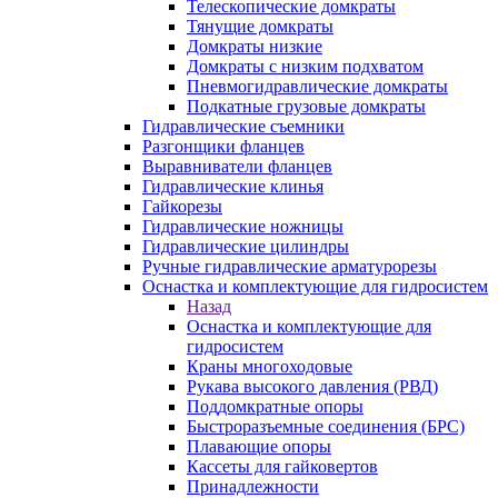
Телескопические домкраты
Тянущие домкраты
Домкраты низкие
Домкраты с низким подхватом
Пневмогидравлические домкраты
Подкатные грузовые домкраты
Гидравлические съемники
Разгонщики фланцев
Выравниватели фланцев
Гидравлические клинья
Гайкорезы
Гидравлические ножницы
Гидравлические цилиндры
Ручные гидравлические арматурорезы
Оснастка и комплектующие для гидросистем
Назад
Оснастка и комплектующие для
гидросистем
Краны многоходовые
Рукава высокого давления (РВД)
Поддомкратные опоры
Быстроразъемные соединения (БРС)
Плавающие опоры
Кассеты для гайковертов
Принадлежности