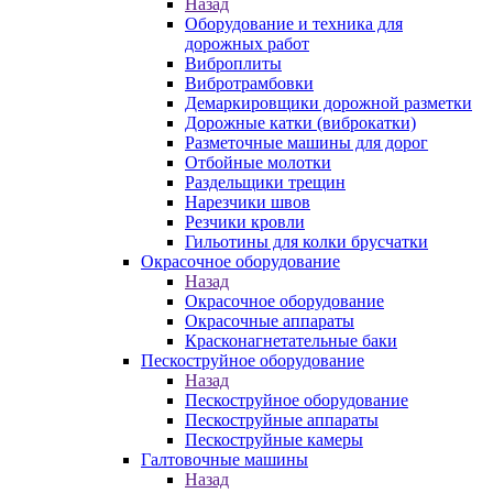
Назад
Оборудование и техника для
дорожных работ
Виброплиты
Вибротрамбовки
Демаркировщики дорожной разметки
Дорожные катки (виброкатки)
Разметочные машины для дорог
Отбойные молотки
Раздельщики трещин
Нарезчики швов
Резчики кровли
Гильотины для колки брусчатки
Окрасочное оборудование
Назад
Окрасочное оборудование
Окрасочные аппараты
Красконагнетательные баки
Пескоструйное оборудование
Назад
Пескоструйное оборудование
Пескоструйные аппараты
Пескоструйные камеры
Галтовочные машины
Назад