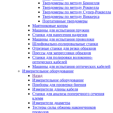
Твердомеры по методу Бринелля
Твердомеры по методу Роквелла
Твердомеры по методу Супер-Роквелла
Твердомеры по методу Виккерса
Портативные твердомеры
Маятниковые копры
Машины для испытания пружин
Станки для нанесения надрезов
Машины для испытания проволоки
Шлифовально-полировальные станки
Отрезные станки для резки образцов
Прессы для запрессовки образцов
Станки для полировки волоконно-
оптических кабелей
Машины для испытания оптических кабелей
Измерительное оборудование
Назад
Измерительное оборудование
Приборы для проверки биения
Измерители длины кабеля
Станки для анализа поперечного сечения
клемм
Измерители диаметра
Тестеры силы обжима наконечников
проводов