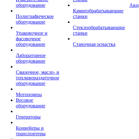
оборудование
Акц
Камнеобрабатывающие
Полиграфическое
станки
оборудование
Стеклообрабатывающие
Упаковочное и
станки
фасовочное
оборудование
Станочная оснастка
Лабораторное
оборудование
Смазочное, масло- и
топливораздаточное
оборудование
Мотопомпы
Весовое
оборудование
Генераторы
Конвейеры и
транспортеры