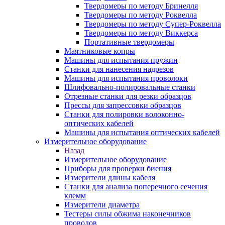
Твердомеры по методу Бринелля
Твердомеры по методу Роквелла
Твердомеры по методу Супер-Роквелла
Твердомеры по методу Виккерса
Портативные твердомеры
Маятниковые копры
Машины для испытания пружин
Станки для нанесения надрезов
Машины для испытания проволоки
Шлифовально-полировальные станки
Отрезные станки для резки образцов
Прессы для запрессовки образцов
Станки для полировки волоконно-
оптических кабелей
Машины для испытания оптических кабелей
Измерительное оборудование
Назад
Измерительное оборудование
Приборы для проверки биения
Измерители длины кабеля
Станки для анализа поперечного сечения
клемм
Измерители диаметра
Тестеры силы обжима наконечников
проводов