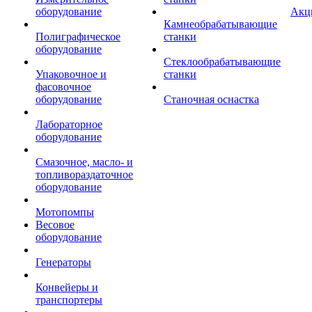
оборудование
Акц
Камнеобрабатывающие
Полиграфическое
станки
оборудование
Стеклообрабатывающие
Упаковочное и
станки
фасовочное
оборудование
Станочная оснастка
Лабораторное
оборудование
Смазочное, масло- и
топливораздаточное
оборудование
Мотопомпы
Весовое
оборудование
Генераторы
Конвейеры и
транспортеры