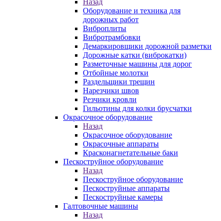
Назад
Оборудование и техника для
дорожных работ
Виброплиты
Вибротрамбовки
Демаркировщики дорожной разметки
Дорожные катки (виброкатки)
Разметочные машины для дорог
Отбойные молотки
Раздельщики трещин
Нарезчики швов
Резчики кровли
Гильотины для колки брусчатки
Окрасочное оборудование
Назад
Окрасочное оборудование
Окрасочные аппараты
Красконагнетательные баки
Пескоструйное оборудование
Назад
Пескоструйное оборудование
Пескоструйные аппараты
Пескоструйные камеры
Галтовочные машины
Назад