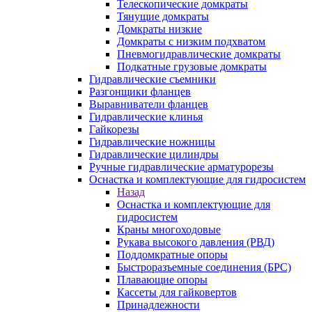
Телескопические домкраты
Тянущие домкраты
Домкраты низкие
Домкраты с низким подхватом
Пневмогидравлические домкраты
Подкатные грузовые домкраты
Гидравлические съемники
Разгонщики фланцев
Выравниватели фланцев
Гидравлические клинья
Гайкорезы
Гидравлические ножницы
Гидравлические цилиндры
Ручные гидравлические арматурорезы
Оснастка и комплектующие для гидросистем
Назад
Оснастка и комплектующие для
гидросистем
Краны многоходовые
Рукава высокого давления (РВД)
Поддомкратные опоры
Быстроразъемные соединения (БРС)
Плавающие опоры
Кассеты для гайковертов
Принадлежности