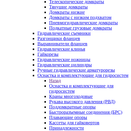
Телескопические домкраты
Тянущие домкраты
Домкраты низкие
Домкраты с низким подхватом
Пневмогидравлические домкраты
Подкатные грузовые домкраты
Гидравлические съемники
Разгонщики фланцев
Выравниватели фланцев
Гидравлические клинья
Гайкорезы
Гидравлические ножницы
Гидравлические цилиндры
Ручные гидравлические арматурорезы
Оснастка и комплектующие для гидросистем
Назад
Оснастка и комплектующие для
гидросистем
Краны многоходовые
Рукава высокого давления (РВД)
Поддомкратные опоры
Быстроразъемные соединения (БРС)
Плавающие опоры
Кассеты для гайковертов
Принадлежности