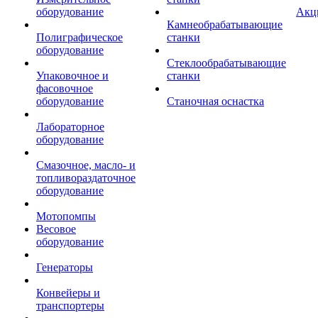
оборудование
Акц
Камнеобрабатывающие
Полиграфическое
станки
оборудование
Стеклообрабатывающие
Упаковочное и
станки
фасовочное
оборудование
Станочная оснастка
Лабораторное
оборудование
Смазочное, масло- и
топливораздаточное
оборудование
Мотопомпы
Весовое
оборудование
Генераторы
Конвейеры и
транспортеры