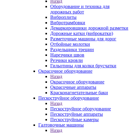
Назад
Оборудование и техника для
дорожных работ
Виброплиты
Вибротрамбовки
Демаркировщики дорожной разметки
Дорожные катки (виброкатки)
Разметочные машины для дорог
Отбойные молотки
Раздельщики трещин
Нарезчики швов
Резчики кровли
Гильотины для колки брусчатки
Окрасочное оборудование
Назад
Окрасочное оборудование
Окрасочные аппараты
Красконагнетательные баки
Пескоструйное оборудование
Назад
Пескоструйное оборудование
Пескоструйные аппараты
Пескоструйные камеры
Галтовочные машины
Назад