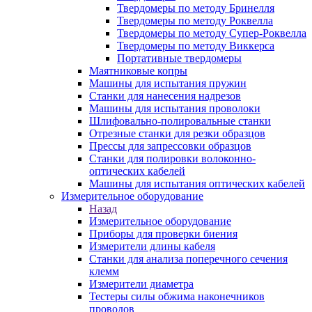
Твердомеры по методу Бринелля
Твердомеры по методу Роквелла
Твердомеры по методу Супер-Роквелла
Твердомеры по методу Виккерса
Портативные твердомеры
Маятниковые копры
Машины для испытания пружин
Станки для нанесения надрезов
Машины для испытания проволоки
Шлифовально-полировальные станки
Отрезные станки для резки образцов
Прессы для запрессовки образцов
Станки для полировки волоконно-
оптических кабелей
Машины для испытания оптических кабелей
Измерительное оборудование
Назад
Измерительное оборудование
Приборы для проверки биения
Измерители длины кабеля
Станки для анализа поперечного сечения
клемм
Измерители диаметра
Тестеры силы обжима наконечников
проводов