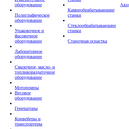
оборудование
Акц
Камнеобрабатывающие
Полиграфическое
станки
оборудование
Стеклообрабатывающие
Упаковочное и
станки
фасовочное
оборудование
Станочная оснастка
Лабораторное
оборудование
Смазочное, масло- и
топливораздаточное
оборудование
Мотопомпы
Весовое
оборудование
Генераторы
Конвейеры и
транспортеры