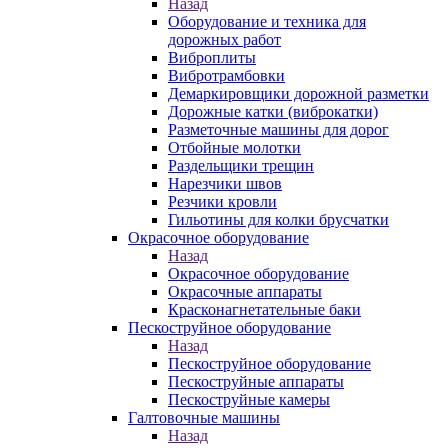
Назад
Оборудование и техника для
дорожных работ
Виброплиты
Вибротрамбовки
Демаркировщики дорожной разметки
Дорожные катки (виброкатки)
Разметочные машины для дорог
Отбойные молотки
Раздельщики трещин
Нарезчики швов
Резчики кровли
Гильотины для колки брусчатки
Окрасочное оборудование
Назад
Окрасочное оборудование
Окрасочные аппараты
Красконагнетательные баки
Пескоструйное оборудование
Назад
Пескоструйное оборудование
Пескоструйные аппараты
Пескоструйные камеры
Галтовочные машины
Назад