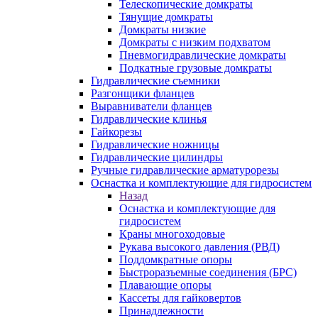
Телескопические домкраты
Тянущие домкраты
Домкраты низкие
Домкраты с низким подхватом
Пневмогидравлические домкраты
Подкатные грузовые домкраты
Гидравлические съемники
Разгонщики фланцев
Выравниватели фланцев
Гидравлические клинья
Гайкорезы
Гидравлические ножницы
Гидравлические цилиндры
Ручные гидравлические арматурорезы
Оснастка и комплектующие для гидросистем
Назад
Оснастка и комплектующие для
гидросистем
Краны многоходовые
Рукава высокого давления (РВД)
Поддомкратные опоры
Быстроразъемные соединения (БРС)
Плавающие опоры
Кассеты для гайковертов
Принадлежности