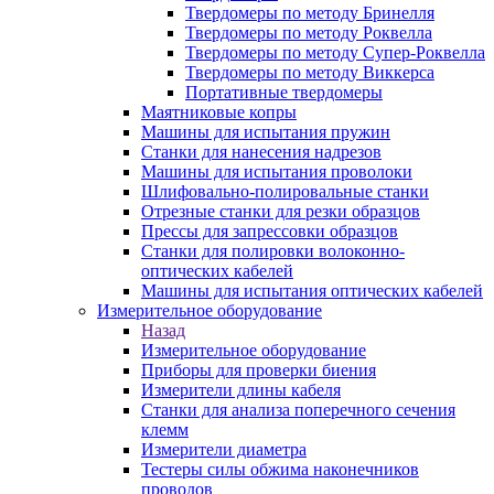
Твердомеры по методу Бринелля
Твердомеры по методу Роквелла
Твердомеры по методу Супер-Роквелла
Твердомеры по методу Виккерса
Портативные твердомеры
Маятниковые копры
Машины для испытания пружин
Станки для нанесения надрезов
Машины для испытания проволоки
Шлифовально-полировальные станки
Отрезные станки для резки образцов
Прессы для запрессовки образцов
Станки для полировки волоконно-
оптических кабелей
Машины для испытания оптических кабелей
Измерительное оборудование
Назад
Измерительное оборудование
Приборы для проверки биения
Измерители длины кабеля
Станки для анализа поперечного сечения
клемм
Измерители диаметра
Тестеры силы обжима наконечников
проводов