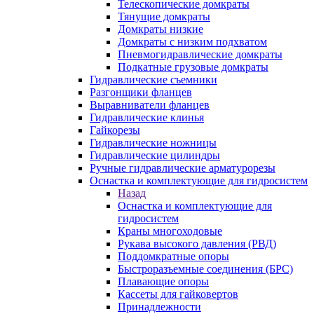
Телескопические домкраты
Тянущие домкраты
Домкраты низкие
Домкраты с низким подхватом
Пневмогидравлические домкраты
Подкатные грузовые домкраты
Гидравлические съемники
Разгонщики фланцев
Выравниватели фланцев
Гидравлические клинья
Гайкорезы
Гидравлические ножницы
Гидравлические цилиндры
Ручные гидравлические арматурорезы
Оснастка и комплектующие для гидросистем
Назад
Оснастка и комплектующие для
гидросистем
Краны многоходовые
Рукава высокого давления (РВД)
Поддомкратные опоры
Быстроразъемные соединения (БРС)
Плавающие опоры
Кассеты для гайковертов
Принадлежности