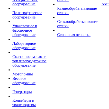
оборудование
Акц
Камнеобрабатывающие
Полиграфическое
станки
оборудование
Стеклообрабатывающие
Упаковочное и
станки
фасовочное
оборудование
Станочная оснастка
Лабораторное
оборудование
Смазочное, масло- и
топливораздаточное
оборудование
Мотопомпы
Весовое
оборудование
Генераторы
Конвейеры и
транспортеры