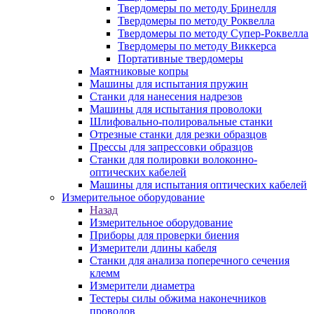
Твердомеры по методу Бринелля
Твердомеры по методу Роквелла
Твердомеры по методу Супер-Роквелла
Твердомеры по методу Виккерса
Портативные твердомеры
Маятниковые копры
Машины для испытания пружин
Станки для нанесения надрезов
Машины для испытания проволоки
Шлифовально-полировальные станки
Отрезные станки для резки образцов
Прессы для запрессовки образцов
Станки для полировки волоконно-
оптических кабелей
Машины для испытания оптических кабелей
Измерительное оборудование
Назад
Измерительное оборудование
Приборы для проверки биения
Измерители длины кабеля
Станки для анализа поперечного сечения
клемм
Измерители диаметра
Тестеры силы обжима наконечников
проводов