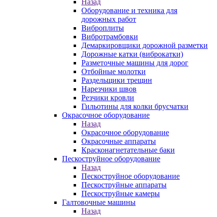
Назад
Оборудование и техника для
дорожных работ
Виброплиты
Вибротрамбовки
Демаркировщики дорожной разметки
Дорожные катки (виброкатки)
Разметочные машины для дорог
Отбойные молотки
Раздельщики трещин
Нарезчики швов
Резчики кровли
Гильотины для колки брусчатки
Окрасочное оборудование
Назад
Окрасочное оборудование
Окрасочные аппараты
Красконагнетательные баки
Пескоструйное оборудование
Назад
Пескоструйное оборудование
Пескоструйные аппараты
Пескоструйные камеры
Галтовочные машины
Назад