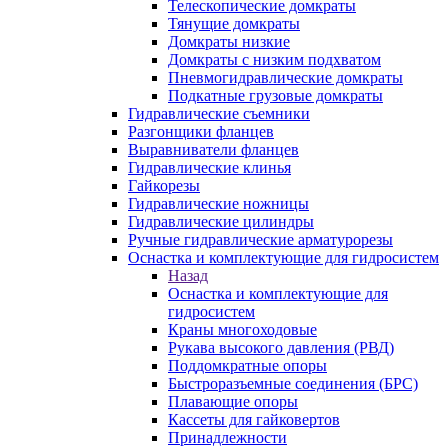
Телескопические домкраты
Тянущие домкраты
Домкраты низкие
Домкраты с низким подхватом
Пневмогидравлические домкраты
Подкатные грузовые домкраты
Гидравлические съемники
Разгонщики фланцев
Выравниватели фланцев
Гидравлические клинья
Гайкорезы
Гидравлические ножницы
Гидравлические цилиндры
Ручные гидравлические арматурорезы
Оснастка и комплектующие для гидросистем
Назад
Оснастка и комплектующие для
гидросистем
Краны многоходовые
Рукава высокого давления (РВД)
Поддомкратные опоры
Быстроразъемные соединения (БРС)
Плавающие опоры
Кассеты для гайковертов
Принадлежности