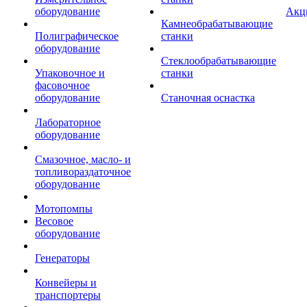
оборудование
Акц
Камнеобрабатывающие
Полиграфическое
станки
оборудование
Стеклообрабатывающие
Упаковочное и
станки
фасовочное
оборудование
Станочная оснастка
Лабораторное
оборудование
Смазочное, масло- и
топливораздаточное
оборудование
Мотопомпы
Весовое
оборудование
Генераторы
Конвейеры и
транспортеры