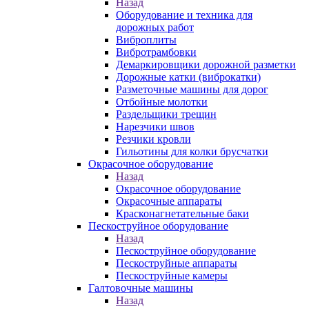
Назад
Оборудование и техника для
дорожных работ
Виброплиты
Вибротрамбовки
Демаркировщики дорожной разметки
Дорожные катки (виброкатки)
Разметочные машины для дорог
Отбойные молотки
Раздельщики трещин
Нарезчики швов
Резчики кровли
Гильотины для колки брусчатки
Окрасочное оборудование
Назад
Окрасочное оборудование
Окрасочные аппараты
Красконагнетательные баки
Пескоструйное оборудование
Назад
Пескоструйное оборудование
Пескоструйные аппараты
Пескоструйные камеры
Галтовочные машины
Назад