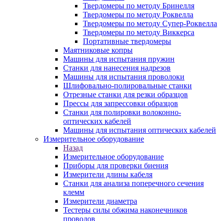
Твердомеры по методу Бринелля
Твердомеры по методу Роквелла
Твердомеры по методу Супер-Роквелла
Твердомеры по методу Виккерса
Портативные твердомеры
Маятниковые копры
Машины для испытания пружин
Станки для нанесения надрезов
Машины для испытания проволоки
Шлифовально-полировальные станки
Отрезные станки для резки образцов
Прессы для запрессовки образцов
Станки для полировки волоконно-
оптических кабелей
Машины для испытания оптических кабелей
Измерительное оборудование
Назад
Измерительное оборудование
Приборы для проверки биения
Измерители длины кабеля
Станки для анализа поперечного сечения
клемм
Измерители диаметра
Тестеры силы обжима наконечников
проводов