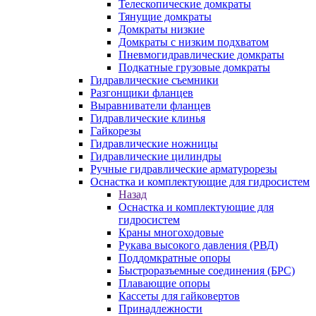
Телескопические домкраты
Тянущие домкраты
Домкраты низкие
Домкраты с низким подхватом
Пневмогидравлические домкраты
Подкатные грузовые домкраты
Гидравлические съемники
Разгонщики фланцев
Выравниватели фланцев
Гидравлические клинья
Гайкорезы
Гидравлические ножницы
Гидравлические цилиндры
Ручные гидравлические арматурорезы
Оснастка и комплектующие для гидросистем
Назад
Оснастка и комплектующие для
гидросистем
Краны многоходовые
Рукава высокого давления (РВД)
Поддомкратные опоры
Быстроразъемные соединения (БРС)
Плавающие опоры
Кассеты для гайковертов
Принадлежности