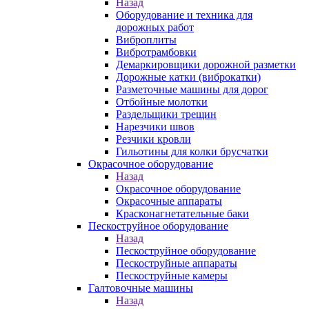
Назад
Оборудование и техника для
дорожных работ
Виброплиты
Вибротрамбовки
Демаркировщики дорожной разметки
Дорожные катки (виброкатки)
Разметочные машины для дорог
Отбойные молотки
Раздельщики трещин
Нарезчики швов
Резчики кровли
Гильотины для колки брусчатки
Окрасочное оборудование
Назад
Окрасочное оборудование
Окрасочные аппараты
Красконагнетательные баки
Пескоструйное оборудование
Назад
Пескоструйное оборудование
Пескоструйные аппараты
Пескоструйные камеры
Галтовочные машины
Назад