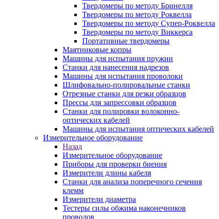
Твердомеры по методу Бринелля
Твердомеры по методу Роквелла
Твердомеры по методу Супер-Роквелла
Твердомеры по методу Виккерса
Портативные твердомеры
Маятниковые копры
Машины для испытания пружин
Станки для нанесения надрезов
Машины для испытания проволоки
Шлифовально-полировальные станки
Отрезные станки для резки образцов
Прессы для запрессовки образцов
Станки для полировки волоконно-
оптических кабелей
Машины для испытания оптических кабелей
Измерительное оборудование
Назад
Измерительное оборудование
Приборы для проверки биения
Измерители длины кабеля
Станки для анализа поперечного сечения
клемм
Измерители диаметра
Тестеры силы обжима наконечников
проводов