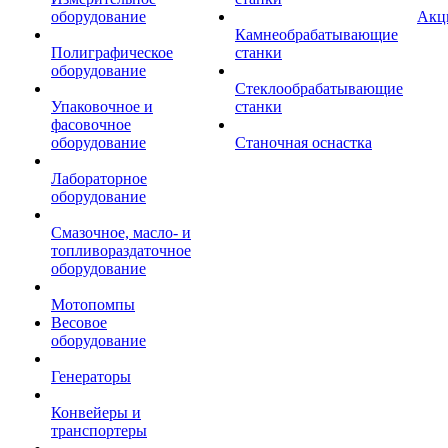
оборудование
Акц
Камнеобрабатывающие
Полиграфическое
станки
оборудование
Стеклообрабатывающие
Упаковочное и
станки
фасовочное
оборудование
Станочная оснастка
Лабораторное
оборудование
Смазочное, масло- и
топливораздаточное
оборудование
Мотопомпы
Весовое
оборудование
Генераторы
Конвейеры и
транспортеры