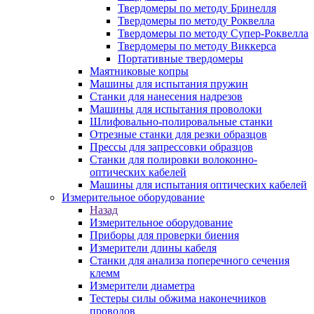
Твердомеры по методу Бринелля
Твердомеры по методу Роквелла
Твердомеры по методу Супер-Роквелла
Твердомеры по методу Виккерса
Портативные твердомеры
Маятниковые копры
Машины для испытания пружин
Станки для нанесения надрезов
Машины для испытания проволоки
Шлифовально-полировальные станки
Отрезные станки для резки образцов
Прессы для запрессовки образцов
Станки для полировки волоконно-
оптических кабелей
Машины для испытания оптических кабелей
Измерительное оборудование
Назад
Измерительное оборудование
Приборы для проверки биения
Измерители длины кабеля
Станки для анализа поперечного сечения
клемм
Измерители диаметра
Тестеры силы обжима наконечников
проводов