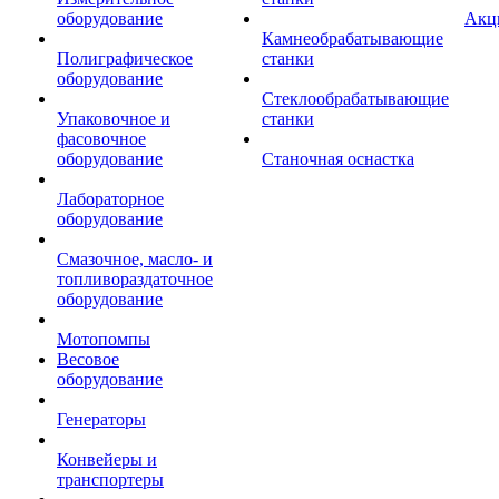
оборудование
Акц
Камнеобрабатывающие
Полиграфическое
станки
оборудование
Стеклообрабатывающие
Упаковочное и
станки
фасовочное
оборудование
Станочная оснастка
Лабораторное
оборудование
Смазочное, масло- и
топливораздаточное
оборудование
Мотопомпы
Весовое
оборудование
Генераторы
Конвейеры и
транспортеры