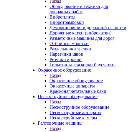
Назад
Оборудование и техника для
дорожных работ
Виброплиты
Вибротрамбовки
Демаркировщики дорожной разметки
Дорожные катки (виброкатки)
Разметочные машины для дорог
Отбойные молотки
Раздельщики трещин
Нарезчики швов
Резчики кровли
Гильотины для колки брусчатки
Окрасочное оборудование
Назад
Окрасочное оборудование
Окрасочные аппараты
Красконагнетательные баки
Пескоструйное оборудование
Назад
Пескоструйное оборудование
Пескоструйные аппараты
Пескоструйные камеры
Галтовочные машины
Назад