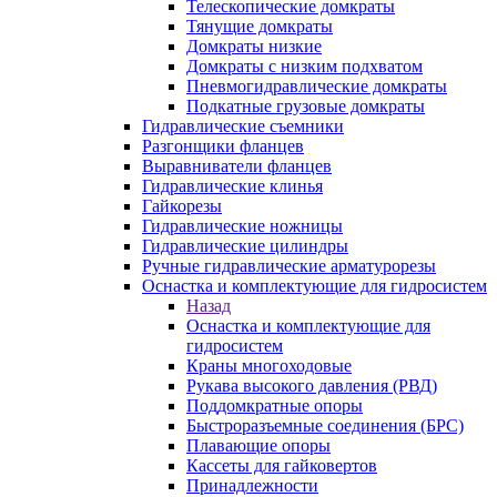
Телескопические домкраты
Тянущие домкраты
Домкраты низкие
Домкраты с низким подхватом
Пневмогидравлические домкраты
Подкатные грузовые домкраты
Гидравлические съемники
Разгонщики фланцев
Выравниватели фланцев
Гидравлические клинья
Гайкорезы
Гидравлические ножницы
Гидравлические цилиндры
Ручные гидравлические арматурорезы
Оснастка и комплектующие для гидросистем
Назад
Оснастка и комплектующие для
гидросистем
Краны многоходовые
Рукава высокого давления (РВД)
Поддомкратные опоры
Быстроразъемные соединения (БРС)
Плавающие опоры
Кассеты для гайковертов
Принадлежности