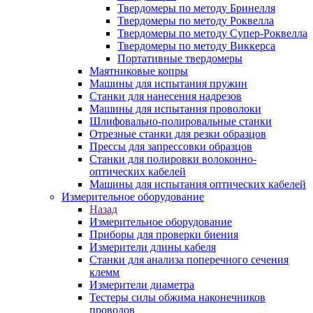
Твердомеры по методу Бринелля
Твердомеры по методу Роквелла
Твердомеры по методу Супер-Роквелла
Твердомеры по методу Виккерса
Портативные твердомеры
Маятниковые копры
Машины для испытания пружин
Станки для нанесения надрезов
Машины для испытания проволоки
Шлифовально-полировальные станки
Отрезные станки для резки образцов
Прессы для запрессовки образцов
Станки для полировки волоконно-
оптических кабелей
Машины для испытания оптических кабелей
Измерительное оборудование
Назад
Измерительное оборудование
Приборы для проверки биения
Измерители длины кабеля
Станки для анализа поперечного сечения
клемм
Измерители диаметра
Тестеры силы обжима наконечников
проводов