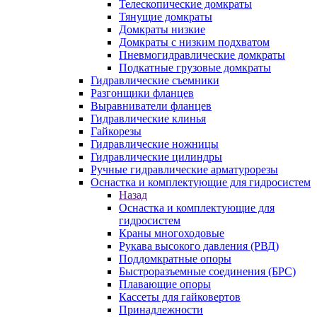
Телескопические домкраты
Тянущие домкраты
Домкраты низкие
Домкраты с низким подхватом
Пневмогидравлические домкраты
Подкатные грузовые домкраты
Гидравлические съемники
Разгонщики фланцев
Выравниватели фланцев
Гидравлические клинья
Гайкорезы
Гидравлические ножницы
Гидравлические цилиндры
Ручные гидравлические арматурорезы
Оснастка и комплектующие для гидросистем
Назад
Оснастка и комплектующие для
гидросистем
Краны многоходовые
Рукава высокого давления (РВД)
Поддомкратные опоры
Быстроразъемные соединения (БРС)
Плавающие опоры
Кассеты для гайковертов
Принадлежности