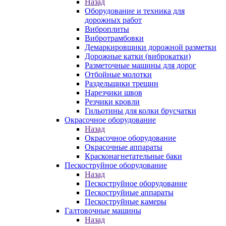
Назад
Оборудование и техника для
дорожных работ
Виброплиты
Вибротрамбовки
Демаркировщики дорожной разметки
Дорожные катки (виброкатки)
Разметочные машины для дорог
Отбойные молотки
Раздельщики трещин
Нарезчики швов
Резчики кровли
Гильотины для колки брусчатки
Окрасочное оборудование
Назад
Окрасочное оборудование
Окрасочные аппараты
Красконагнетательные баки
Пескоструйное оборудование
Назад
Пескоструйное оборудование
Пескоструйные аппараты
Пескоструйные камеры
Галтовочные машины
Назад