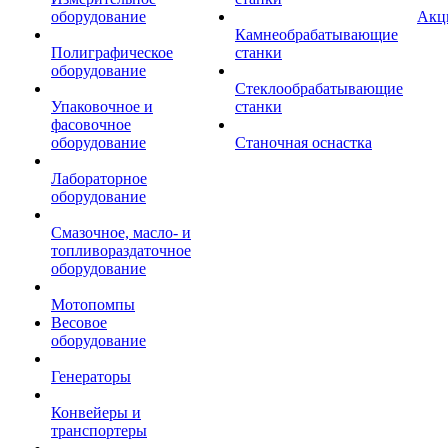
оборудование
Акц
Камнеобрабатывающие
Полиграфическое
станки
оборудование
Стеклообрабатывающие
Упаковочное и
станки
фасовочное
оборудование
Станочная оснастка
Лабораторное
оборудование
Смазочное, масло- и
топливораздаточное
оборудование
Мотопомпы
Весовое
оборудование
Генераторы
Конвейеры и
транспортеры